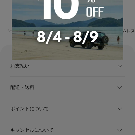
シートカバーの専門店カーショップコネクト
アクセサリー
アームレス
お支払い
配送・送料
ポイントについて
キャンセルについて