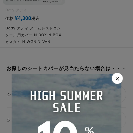
Dotty ダティ
¥
4,308
価格
税込
Dotty ダティ アームレストコン
ソール用カバー N-BOX N-BOX
カスタム N-WGN N-VAN
お探しのシートカバーが見当たらない場合は・・・
×
シートカバーの開発希望はこちら
シートカバー開発に車両を貸与可能な方はこちら