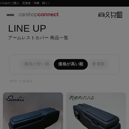
ツのみのご購入、北海道・沖縄 除く）
LINE UP
アームレストカバー 商品一覧
価格が安い順
価格が高い順
新着順
3
件中
1
-
3
件表示