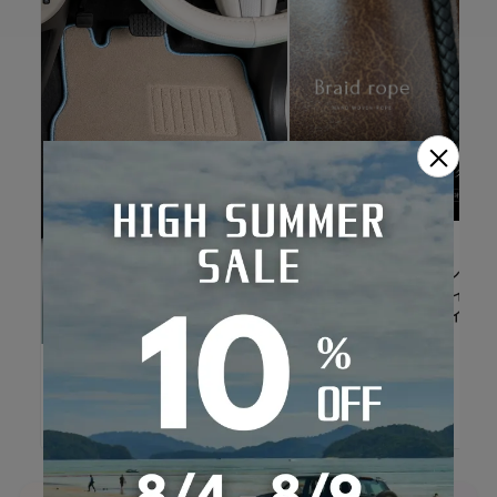
×
Refinad
Refinad専用オプション ブ
イドロープ 手編み パイピン
グ 編込みロープデザイン
Sandii
かわいい
Sandii フロアマット Sandii
Floormat