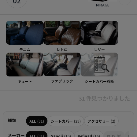
02
MIRAGE
デニム
レトロ
レザー
ファブリック
シートカバー診断
キュート
31 件見つかりました
種類
ALL
(31)
シートカバー
(29)
アクセサリー
(2)
メーカー
ALL
(31)
Sandii
(15)
Refinad
(16)
IXUS
(0)
Dott