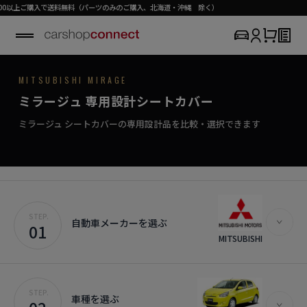
で送料無料（パーツのみのご購入、北海道・沖縄 除く）
MITSUBISHI / MIRAGE
MITSUBISHI MIRAGE
SEAT COVER COLLECTION
専用シートカバー
MIRAGE
ミラージュ 専用設計シートカバー
›
初めての方はこちら
気軽に、でもこだわりの一枚を。
ミラージュ対応商品を見る
ミラージュ シートカバーの専用設計品を比較・選択できます
STEP.
自動車メーカーを選ぶ
01
MITSUBISHI
STEP.
車種を選ぶ