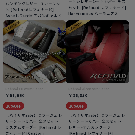
ートンレザーシートカバー 全席
パンチングレザー+スカーレッ
セット [Refinad レフィナード]
ト [Refinadレフィナード]
Harmonious ハーモニアス
Avant-Garde アバンギャルド
Refinad Custom Series
Refinad Alcantara Series
￥51,660
￥86,850
10％OFF
10％OFF
【ハイサマsale】ミラージュ レ
【ハイサマsale】ミラージュ レ
ザーシートカバー 全席セット
ザーシートカバー 全席セット
カスタムオーダー [Refinad レ
レザー+アルカンターラ
フィナード] Custom
[Refinad レフィナード]