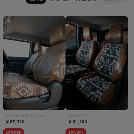
REFINAD HERITAGE FIELD
Sandiiカチナ
￥67,320
￥61,200
10％OFF
10％OFF