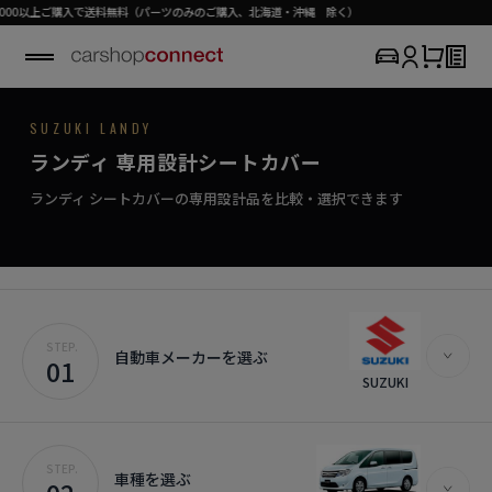
入で送料無料（パーツのみのご購入、北海道・沖縄 除く）
SUZUKI / LANDY
SUZUKI LANDY
SEAT COVER COLLECTION
専用シートカバー
LANDY
ランディ 専用設計シートカバー
›
初めての方はこちら
大切な人と過ごす、特別なシートカバー。
ランディ対応商品を見る
ランディ シートカバーの専用設計品を比較・選択できます
STEP.
自動車メーカーを選ぶ
01
SUZUKI
STEP.
車種を選ぶ