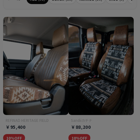
REFINAD HERITAGE FIELD
Sandiiカチナ
￥95,400
￥88,200
10％OFF
10％OFF