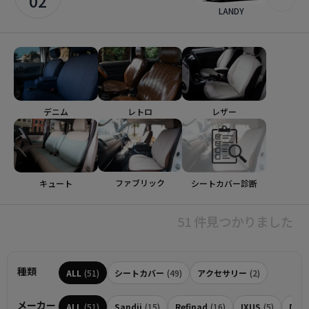
02
LANDY
デニム
レトロ
レザー
ファブリック
シートカバー診断
キュート
51 件見つかりました
種類
ALL
(51)
シートカバー
(49)
アクセサリー
(2)
メーカー
ALL
(51)
Sandii
(15)
Refinad
(16)
IXUS
(5)
Dott