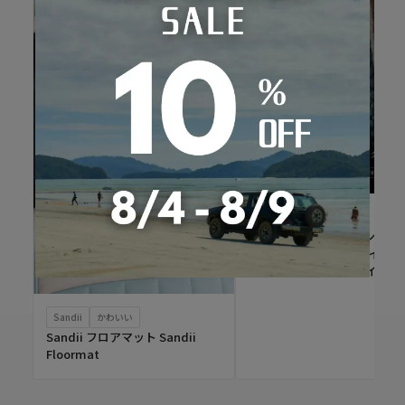
Refinad
Refinad専用オプション ブ
イドロープ 手編み パイピン
グ 編込みロープデザイン
Sandii
かわいい
Sandii フロアマット Sandii
Floormat