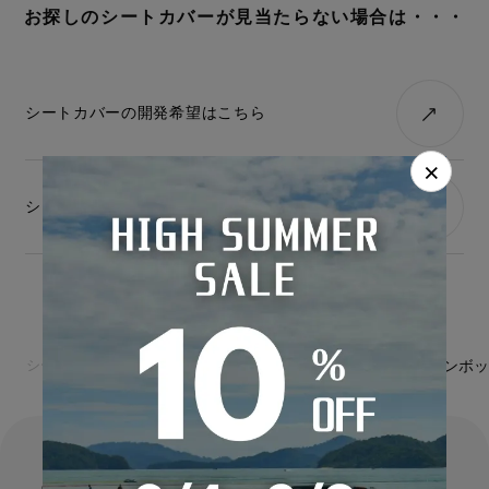
お探しのシートカバーが見当たらない場合は・・・
シートカバーの開発希望はこちら
×
シートカバー開発に車両を貸与可能な方はこちら
シートカバーの専門店カーショップコネクト
即納可能商品
タウンボッ