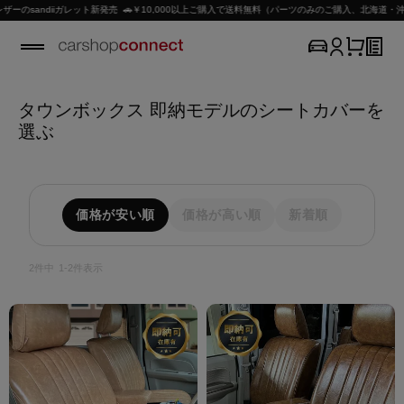
sandiiガレット新発売 🚗￥10,000以上ご購入で送料無料（パーツのみのご購入、北海道・沖縄
タウンボックス 即納モデルのシートカバーを
選ぶ
価格が安い順
価格が高い順
新着順
2
件中
1
-
2
件表示