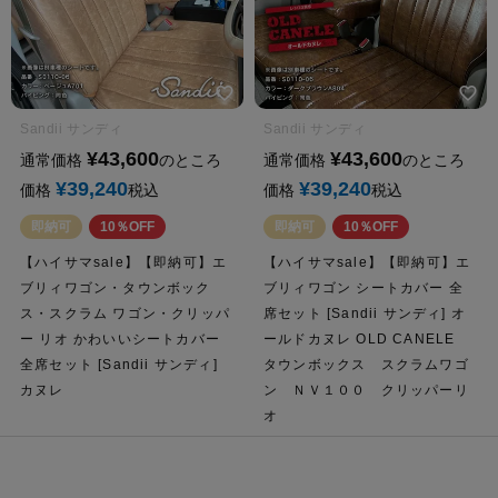
Sandii サンディ
Sandii サンディ
¥
43,600
¥
43,600
通常価格
のところ
通常価格
のところ
¥
39,240
¥
39,240
価格
税込
価格
税込
即納可
10％OFF
即納可
10％OFF
【ハイサマsale】【即納可】エ
【ハイサマsale】【即納可】エ
ブリィワゴン・タウンボック
ブリィワゴン シートカバー 全
ス・スクラム ワゴン・クリッパ
席セット [Sandii サンディ] オ
ー リオ かわいいシートカバー
ールドカヌレ OLD CANELE
全席セット [Sandii サンディ]
タウンボックス スクラムワゴ
カヌレ
ン ＮＶ１００ クリッパーリ
オ