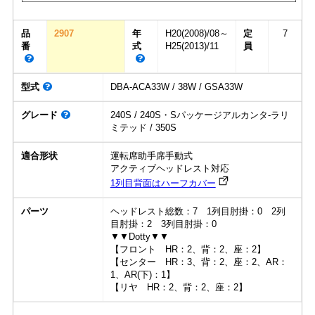
品
2907
年
H20(2008)/08～
定
7
番
式
H25(2013)/11
員
型式
DBA-ACA33W / 38W / GSA33W
グレード
240S / 240S・Sパッケージアルカンタ-ラリ
ミテッド / 350S
適合形状
運転席助手席手動式
アクティブヘッドレスト対応
1列目背面はハーフカバー
パーツ
ヘッドレスト総数：7 1列目肘掛：0 2列
目肘掛：2 3列目肘掛：0
▼▼Dotty▼▼
【フロント HR：2、背：2、座：2】
【センター HR：3、背：2、座：2、AR：
1、AR(下)：1】
【リヤ HR：2、背：2、座：2】