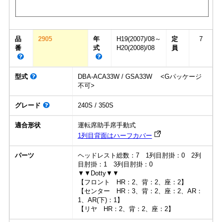
品
2905
年
H19(2007)/08～
定
7
番
式
H20(2008)/08
員
型式
DBA-ACA33W / GSA33W <Gパッケージ
不可>
グレード
240S / 350S
適合形状
運転席助手席手動式
1列目背面はハーフカバー
パーツ
ヘッドレスト総数：7 1列目肘掛：0 2列
目肘掛：1 3列目肘掛：0
▼▼Dotty▼▼
【フロント HR：2、背：2、座：2】
【センター HR：3、背：2、座：2、AR：
1、AR(下)：1】
【リヤ HR：2、背：2、座：2】