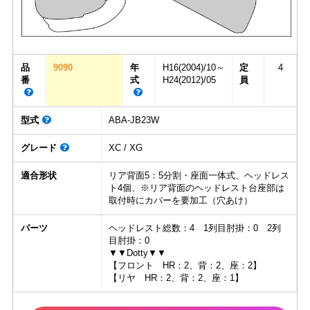
品
9090
年
H16(2004)/10～
定
4
番
式
H24(2012)/05
員
型式
ABA-JB23W
グレード
XC / XG
適合形状
リア背面5：5分割・座面一体式、ヘッドレス
ト4個、※リア背面のヘッドレスト台座部は
取付時にカバーを要加工（穴あけ）
パーツ
ヘッドレスト総数：4 1列目肘掛：0 2列
目肘掛：0
▼▼Dotty▼▼
【フロント HR：2、背：2、座：2】
【リヤ HR：2、背：2、座：1】