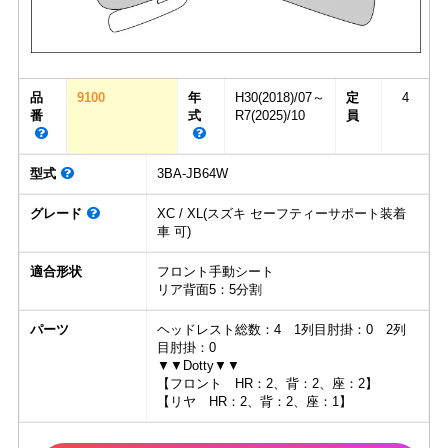
品
9100
年
H30(2018)/07～
定
4
番
式
R7(2025)/10
員
型式
3BA-JB64W
グレード
XC / XL(スズキ セーフティーサポート装着
車 可)
適合形状
フロント手動シート
リア背面5：5分割
パーツ
ヘッドレスト総数：4 1列目肘掛：0 2列
目肘掛：0
▼▼Dotty▼▼
【フロント HR：2、背：2、座：2】
【リヤ HR：2、背：2、座：1】