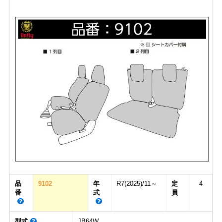
品
9102
年
R7(2025)/11～
定
4
番
式
員
型式
JB64W