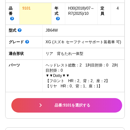
品
9101
年
H30(2018)/07～
定
4
番
式
R7(2025)/10
員
型式
JB64W
グレード
XG (スズキ セーフティーサポート装着車 可)
適合形状
リア 背もたれ一体型
パーツ
ヘッドレスト総数：2 1列目肘掛：0 2列
目肘掛：0
▼▼Dotty▼▼
【フロント HR：2、背：2、座：2】
【リヤ HR：0、背：1、座：1】
品番:9101を選択する