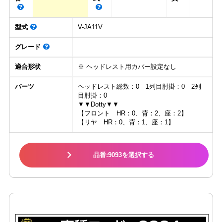
型式
V-JA11V
グレード
適合形状
※ ヘッドレスト用カバー設定なし
パーツ
ヘッドレスト総数：0 1列目肘掛：0 2列
目肘掛：0
▼▼Dotty▼▼
【フロント HR：0、背：2、座：2】
【リヤ HR：0、背：1、座：1】
品番:9093を選択する