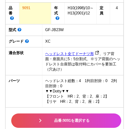
品
9091
年
H10(1998)/10～
定
4
番
式
H13(2001)/12
員
型式
GF-JB23W
グレード
XC
適合形状
ヘッドレスト全てドーナツ形
、リア背
面・座面共に5：5分割式、※リア背面のヘッ
ドレスト台座部は取付時にカバーを要加工
（穴あけ）
パーツ
ヘッドレスト総数：4 1列目肘掛：0 2列
目肘掛：0
▼▼Dotty▼▼
【フロント HR：2、背：2、座：2】
【リヤ HR：2、背：2、座：2】
品番:9091を選択する