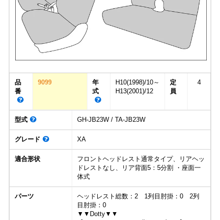
品
9099
年
H10(1998)/10～
定
4
番
式
H13(2001)/12
員
型式
GH-JB23W / TA-JB23W
グレード
XA
適合形状
フロントヘッドレスト通常タイプ、リアヘッ
ドレストなし、リア背面5：5分割 ・座面一
体式
パーツ
ヘッドレスト総数：2 1列目肘掛：0 2列
目肘掛：0
▼▼Dotty▼▼