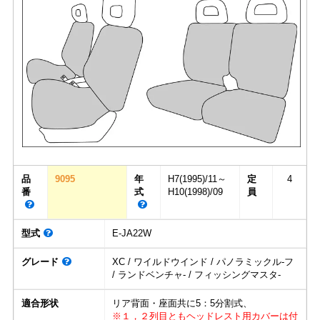
品
9095
年
H7(1995)/11～
定
4
番
式
H10(1998)/09
員
型式
E-JA22W
グレード
XC / ワイルドウインド / パノラミックル-フ
/ ランドベンチャ- / フィッシングマスタ-
適合形状
リア背面・座面共に5：5分割式、
※１，２列目ともヘッドレスト用カバーは付