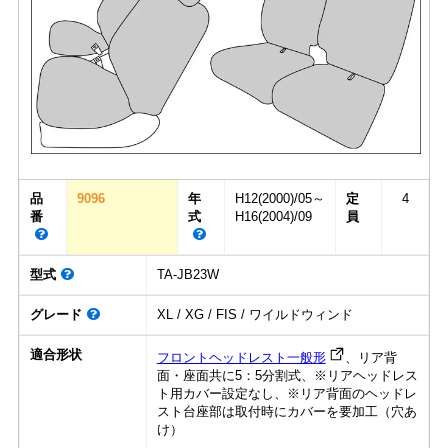
品
9096
年
H12(2000)/05～
定
4
番
式
H16(2004)/09
員
型式
TA-JB23W
グレード
XL / XG / FIS / ワイルドウィンド
適合形状
フロントヘッドレスト一般形
、リア背
面・座面共に5：5分割式、※リアヘッドレス
ト用カバー設定なし、※リア背面のヘッドレ
スト台座部は取付時にカバーを要加工（穴あ
け）