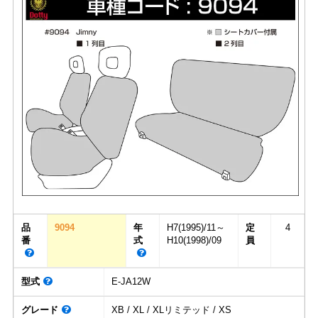
品
9094
年
H7(1995)/11～
定
4
番
式
H10(1998)/09
員
型式
E-JA12W
グレード
XB / XL / XLリミテッド / XS