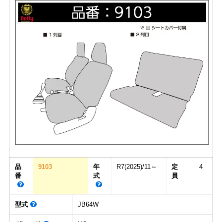
品
9103
年
R7(2025)/11～
定
4
番
式
員
型式
JB64W