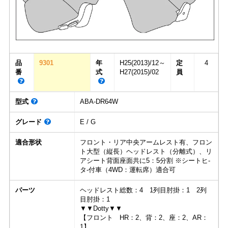
品
9301
年
H25(2013)/12～
定
4
番
式
H27(2015)/02
員
型式
ABA-DR64W
グレード
E / G
適合形状
フロント・リア中央アームレスト有、フロン
ト大型（縦長）ヘッドレスト（分離式）、リ
アシート背面座面共に5：5分割 ※シートヒ-
タ-付車（4WD：運転席）適合可
パーツ
ヘッドレスト総数：4 1列目肘掛：1 2列
目肘掛：1
▼▼Dotty▼▼
【フロント HR：2、背：2、座：2、AR：
1】