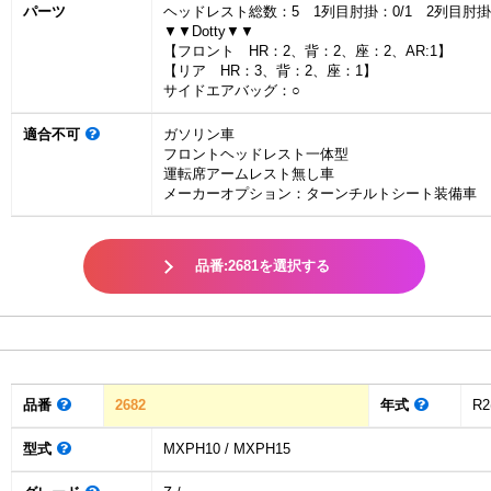
パーツ
ヘッドレスト総数：5 1列目肘掛：0/1 2列目肘
▼▼Dotty▼▼
【フロント HR：2、背：2、座：2、AR:1】
【リア HR：3、背：2、座：1】
サイドエアバッグ：○
適合不可
ガソリン車
フロントヘッドレスト一体型
運転席アームレスト無し車
メーカーオプション：ターンチルトシート装備車
品番:2681を選択する
品番
2682
年式
R2
型式
MXPH10 / MXPH15