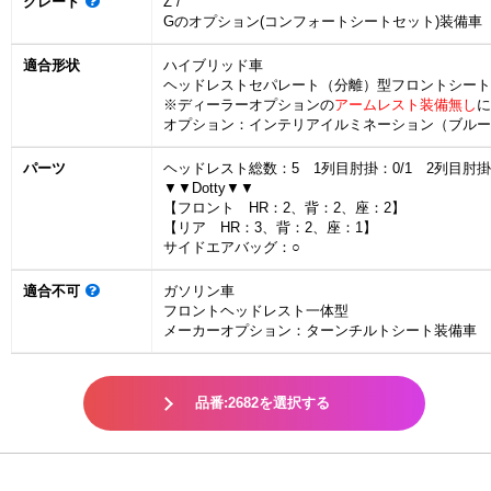
グレード
Z /
Gのオプション(コンフォートシートセット)装備車
適合形状
ハイブリッド車
ヘッドレストセパレート（分離）型フロントシート
※ディーラーオプションの
アームレスト装備無し
に
オプション：インテリアイルミネーション（ブルー
パーツ
ヘッドレスト総数：5 1列目肘掛：0/1 2列目肘
▼▼Dotty▼▼
【フロント HR：2、背：2、座：2】
【リア HR：3、背：2、座：1】
サイドエアバッグ：○
適合不可
ガソリン車
フロントヘッドレスト一体型
メーカーオプション：ターンチルトシート装備車
品番:2682を選択する