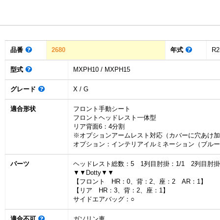
品番
2680
年式
R2
型式
MXPH10 / MXPH15
グレード
X / G
適合形状
フロント手動シート
フロントヘッドレスト一体型
リア背面6：4分割
※オプションアームレスト対応（カバーに穴あけ加
オプション：インテリアイルミネーション（ブルー
パーツ
ヘッドレスト総数：5 1列目肘掛：1/1 2列目肘
▼▼Dotty▼▼
【フロント HR：0、背：2、座：2 AR：1】
【リア HR：3、背：2、座：1】
サイドエアバッグ：○
適合不可
ガソリン車