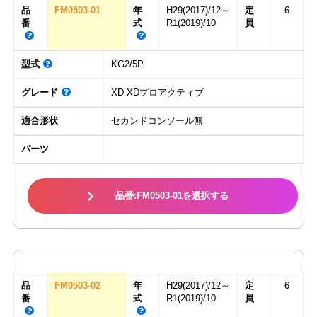
品
FM0503-01
年
H29(2017)/12～
定
6
番
式
R1(2019)/10
員
型式
KG2/5P
グレード
XD XDプロアクティブ
適合形状
セカンドコンソール無
パーツ
品番:FM0503-01を選択する
品
FM0503-02
年
H29(2017)/12～
定
6
番
式
R1(2019)/10
員