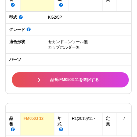
型式
KG2/5P
グレード
適合形状
セカンドコンソール無
カップホルダー無
パーツ
品番:FM0503-11を選択する
品
FM0503-12
年
R1(2019)/11～
定
7
番
式
員