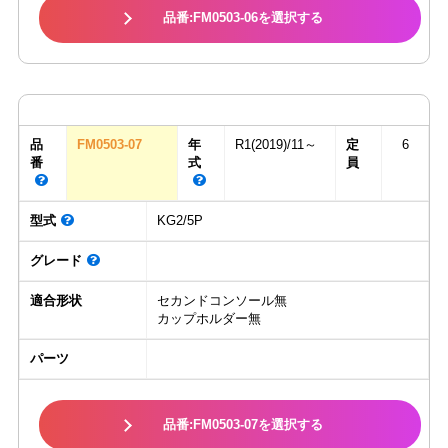
品番:FM0503-06を選択する
品
FM0503-07
年
R1(2019)/11～
定
6
番
式
員
型式
KG2/5P
グレード
適合形状
セカンドコンソール無
カップホルダー無
パーツ
品番:FM0503-07を選択する