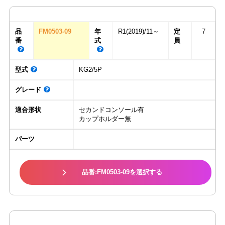
品
FM0503-09
年
R1(2019)/11～
定
7
番
式
員
型式
KG2/5P
グレード
適合形状
セカンドコンソール有
カップホルダー無
パーツ
品番:FM0503-09を選択する