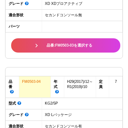
グレード
XD XDプロアクティブ
適合形状
セカンドコンソール無
パーツ
品番:FM0503-03を選択する
品
FM0503-04
年
H29(2017)/12～
定
7
番
式
R1(2019)/10
員
型式
KG2/5P
グレード
XD Lパッケージ
適合形状
セカンドコンソール有