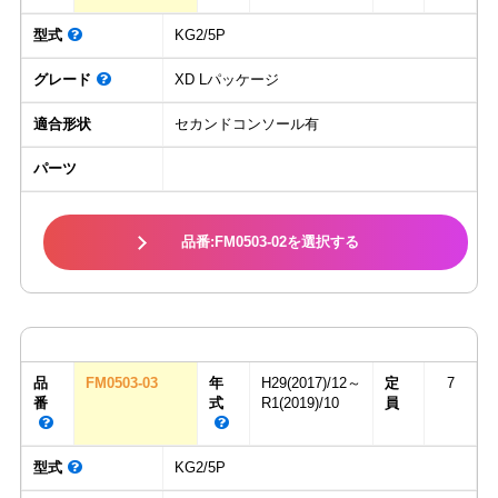
型式
KG2/5P
グレード
XD Lパッケージ
適合形状
セカンドコンソール有
パーツ
品番:FM0503-02を選択する
品
FM0503-03
年
H29(2017)/12～
定
7
番
式
R1(2019)/10
員
型式
KG2/5P