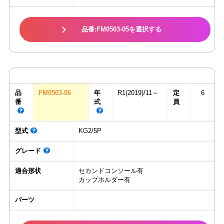
品番:FM0503-05を選択する
品
FM0503-06
年
R1(2019)/11～
定
6
番
式
員
型式
KG2/5P
グレード
適合形状
セカンドコンソール有
カップホルダー有
パーツ