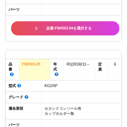
パーツ
品番:FM0503-04を選択する
品
FM0503-05
年
R1(2019)/11～
定
6
番
式
員
型式
KG2/5P
グレード
適合形状
セカンドコンソール有
カップホルダー無
パーツ