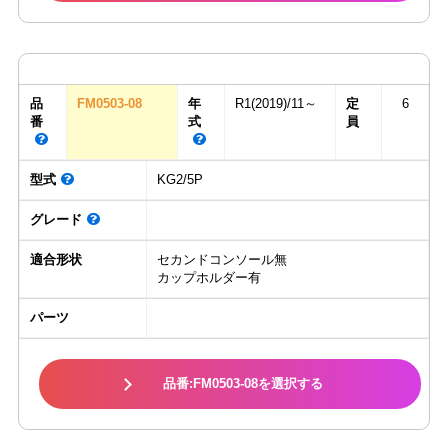
品
FM0503-08
年
R1(2019)/11～
定
6
番
式
員
型式
KG2/5P
グレード
適合形状
セカンドコンソール無
カップホルダー有
パーツ
品番:FM0503-08を選択する