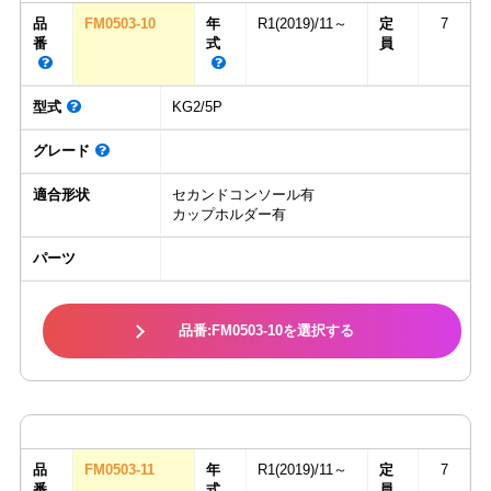
品
FM0503-10
年
R1(2019)/11～
定
7
番
式
員
型式
KG2/5P
グレード
適合形状
セカンドコンソール有
カップホルダー有
パーツ
品番:FM0503-10を選択する
品
FM0503-11
年
R1(2019)/11～
定
7
番
式
員