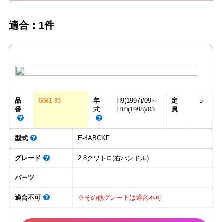
適合：1件
品
GM1-93
年
H9(1997)/09～
定
5
番
式
H10(1998)/03
員
型式
E-4ABCKF
グレード
2.8クワトロ(右ハンドル)
パーツ
適合不可
※その他グレードは適合不可