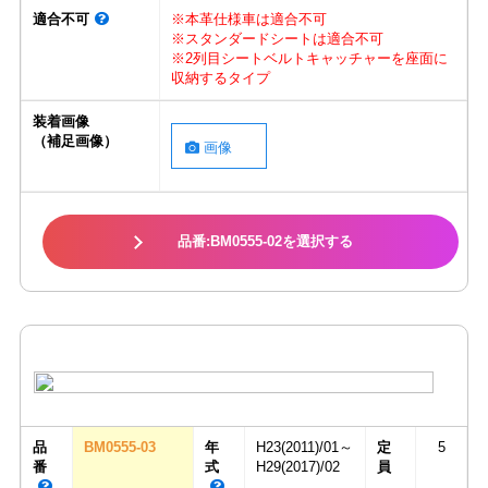
適合不可
※本革仕様車は適合不可
※スタンダードシートは適合不可
※2列目シートベルトキャッチャーを座面に
収納するタイプ
装着画像
（補足画像）
画像
品番:BM0555-02を選択する
品
BM0555-03
年
H23(2011)/01～
定
5
番
式
H29(2017)/02
員