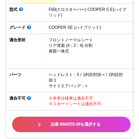
型式
F60(クロスオーバー) COOPER S E(ハイブ
リッド)
グレード
COOPER SE (ハイブリッド)
適合形状
フロントノーマルシート
リア背面 (4：2：4) 分割
座面一体式
パーツ
ヘッドレスト：5 / 1列目肘掛:× / 2列目肘
掛:1
サイドエアバッグ：○
適合不可
※本革仕様車は適合不可
※スポーツシートは適合不可
品番:BM0555-08を選択する