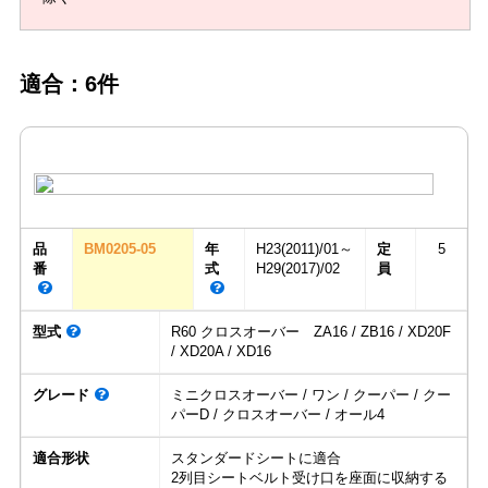
適合：6件
品
BM0205-05
年
H23(2011)/01～
定
5
番
式
H29(2017)/02
員
型式
R60 クロスオーバー ZA16 / ZB16 / XD20F
/ XD20A / XD16
グレード
ミニクロスオーバー / ワン / クーパー / クー
パーD / クロスオーバー / オール4
適合形状
スタンダードシートに適合
2列目シートベルト受け口を座面に収納する