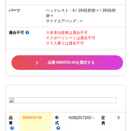
パーツ
ヘッドレスト：4 / 1列目肘掛:× / 2列目肘
掛:×
サイドエアバッグ：○
適合不可
※本革仕様車は適合不可
※スポーツシートは適合不可
※５人乗りは適合不可
品番:BM0555-04を選択する
品
BM0555-08
年
H29(2017)/02～
定
5
番
式
員