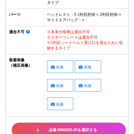
タイプ
パーツ
ヘッドレスト：5 1列目肘掛:× 2列目肘掛:×
サイドエアバッグ：○
適合不可
※本革仕様車は適合不可
※スポーツシートは適合不可
※2列目シートベルト受け口を背もたれに収
納するタイプ
装着画像
（補足画像）
画像
画像
画像
画像
画像
品番:BM0205-05を選択する