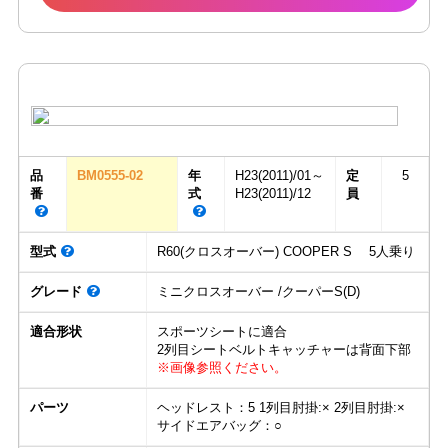
品
BM0555-02
年
H23(2011)/01～
定
5
番
式
H23(2011)/12
員
型式
R60(クロスオーバー) COOPER S 5人乗り
グレード
ミニクロスオーバー /クーパーS(D)
適合形状
スポーツシートに適合
2列目シートベルトキャッチャーは背面下部
※画像参照ください。
パーツ
ヘッドレスト：5 1列目肘掛:× 2列目肘掛:×
サイドエアバッグ：○