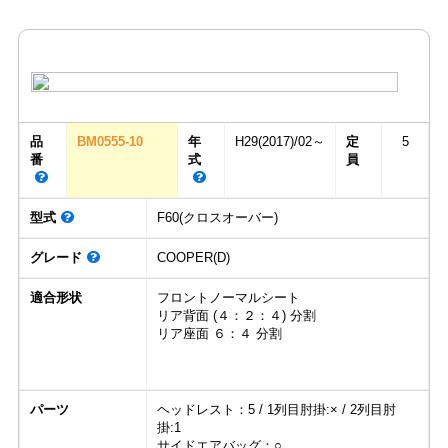
品
BM0555-10
年
H29(2017)/02～
定
5
番
式
員
型式
F60(クロスオーバー)
グレード
COOPER(D)
適合形状
フロントノーマルシート
リア背面 (４：２：４) 分割
リア座面 ６：４ 分割
パーツ
ヘッドレスト：5 / 1列目肘掛:× / 2列目肘
掛:1
サイドエアバッグ：○