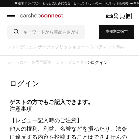
🧡週末ドライブが、もっと楽しみになる｜ビーガンレザーのsandiiガレット新発売 🚗￥1
車種別に探す
レトロ
デニム
レザー
ファブリック
キュート
フロアマット
即納
シートカバーの専門店カーショップコネクト
ログイン
ログイン
ゲストの方でもご記入できます。
注意事項
【レビュー記入時のご注意】
他人の権利、利益、名誉などを損ねたり、法令
に違反する内容を投稿することはできませんの