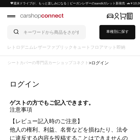
🧡週末ドライブが、もっと楽しみになる｜ビーガンレザーのsandiiガレット新発売 🚗￥10,
車種別に探す
レトロ
デニム
レザー
ファブリック
キュート
フロアマット
即納
シートカバーの専門店カーショップコネクト
ログイン
ログイン
ゲストの方でもご記入できます。
注意事項
【レビュー記入時のご注意】
他人の権利、利益、名誉などを損ねたり、法令
に違反する内容を投稿することはできませんの