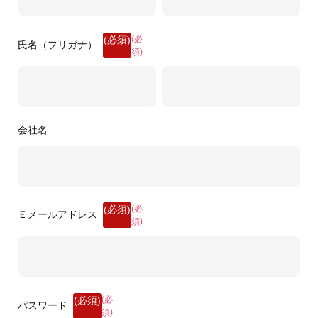
(必
氏名（フリガナ）
須)
会社名
(必
Ｅメールアドレス
須)
(必
パスワード
須)