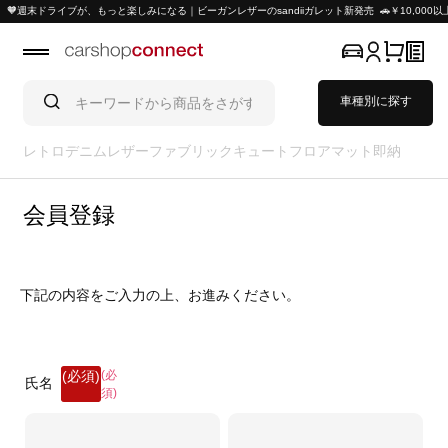
イブが、もっと楽しみになる｜ビーガンレザーのsandiiガレット新発売 🚗￥10,000以上ご購入
車種別に探す
レトロ
デニム
レザー
ファブリック
キュート
フロアマット
即納
会員登録
下記の内容をご入力の上、お進みください。
(必
氏名
須)