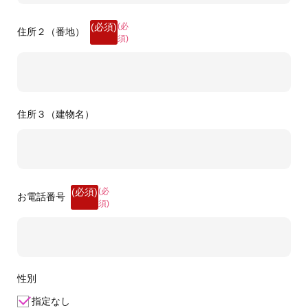
(必
住所２（番地）
須)
住所３（建物名）
(必
お電話番号
須)
性別
指定なし