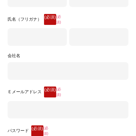
(必
氏名（フリガナ）
須)
会社名
(必
Ｅメールアドレス
須)
(必
パスワード
須)