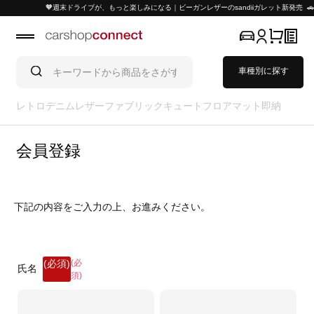
🧡週末ドライブが、もっと楽しみになる｜ビーガンレザーのsandiiガレット新発売 🚗
車種別に探す
レトロ
デニム
レザー
ファブリック
キュート
フロアマット
即納
会員登録
下記の内容をご入力の上、お進みください。
(必
氏名
須)