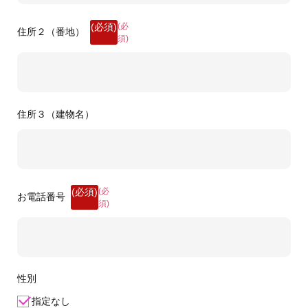
(必
住所２（番地）
須)
住所３（建物名）
(必
お電話番号
須)
性別
指定なし