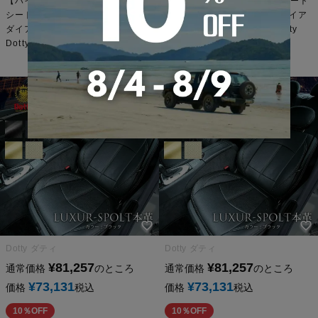
【ハイサマsale】ジムニー シエラ
【ハイサマsale】ジムニー シート
シートカバー 全席セット [ダティ
カバー 全席セット [ダティ ダイア
ダイアラックス本革パンチング]
ラックス本革パンチング] Dotty
Dotty DIA-LUX本革パンチング
DIA-LUX本革パンチング
Dotty ダティ
Dotty ダティ
¥
81,257
¥
81,257
通常価格
のところ
通常価格
のところ
¥
73,131
¥
73,131
価格
税込
価格
税込
10％OFF
10％OFF