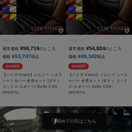
Dotty ダティ
Dotty ダティ
¥
59,719
¥
54,824
通常価格
のところ
通常価格
のところ
¥
53,747
¥
49,342
価格
税込
価格
税込
10％OFF
10％OFF
【ハイサマsale】ジムニー シエラ
【ハイサマsale】ジムニー シート
シートカバー 全席セット [ダティ
カバー 全席セット [ダティ コック
コックス-スポーツ] Dotty COX-
ス-スポーツ] Dotty COX-
SPORTS
SPORTS
初めての方はこちら