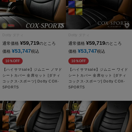
Dotty ダティ
Dotty ダティ
¥
59,719
¥
59,719
通常価格
のところ
通常価格
のところ
¥
53,747
¥
53,747
価格
税込
価格
税込
10％OFF
10％OFF
【ハイサマsale】ジムニー ノマド
【ハイサマsale】ジムニー ワイド
シートカバー 全席セット [ダティ
シートカバー 全席セット [ダティ
コックス-スポーツ] Dotty COX-
コックス-スポーツ] Dotty COX-
SPORTS
SPORTS