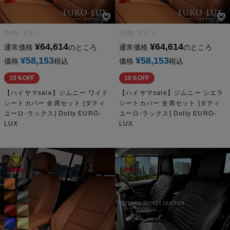
Dotty ダティ
Dotty ダティ
¥
64,614
¥
64,614
通常価格
のところ
通常価格
のところ
¥
58,153
¥
58,153
価格
税込
価格
税込
10％OFF
10％OFF
【ハイサマsale】ジムニー ワイド
【ハイサマsale】ジムニー シエラ
シートカバー 全席セット [ダティ
シートカバー 全席セット [ダティ
ユーロ-ラックス] Dotty EURO-
ユーロ-ラックス] Dotty EURO-
LUX
LUX