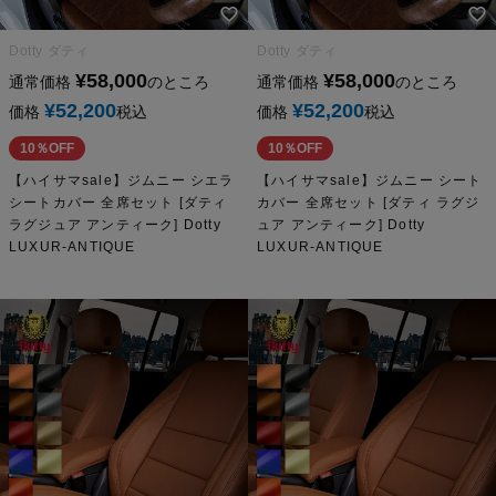
Dotty ダティ
Dotty ダティ
¥
58,000
¥
58,000
通常価格
のところ
通常価格
のところ
¥
52,200
¥
52,200
価格
税込
価格
税込
10％OFF
10％OFF
【ハイサマsale】ジムニー シエラ
【ハイサマsale】ジムニー シート
シートカバー 全席セット [ダティ
カバー 全席セット [ダティ ラグジ
ラグジュア アンティーク] Dotty
ュア アンティーク] Dotty
LUXUR-ANTIQUE
LUXUR-ANTIQUE