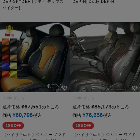
DEP-SPYDER [ダティ デップス
DEP-H] Dotty DEP-H
パイダー]
Dotty ダティ
Dotty ダティ
¥
67,551
¥
85,173
通常価格
のところ
通常価格
のところ
¥
60,796
¥
76,656
価格
税込
価格
税込
10％OFF
10％OFF
【ハイサマsale】ジムニー ノマド
【ハイサマsale】ジムニー ワイド