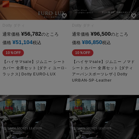
Dotty ダティ
Dotty ダティ
¥
56,782
¥
96,500
通常価格
のところ
通常価格
のところ
¥
51,104
¥
86,850
価格
税込
価格
税込
10％OFF
10％OFF
【ハイサマsale】ジムニー シート
【ハイサマsale】ジムニー ノマド
カバー 全席セット [ダティ ユーロ-
シートカバー 全席セット [ダティ
ラックス] Dotty EURO-LUX
アーバンスポーツレザ-] Dotty
URBAN-SP-Leather