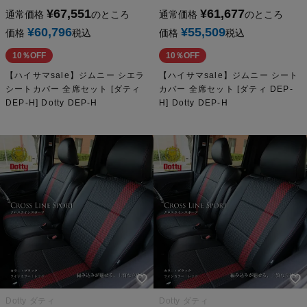
¥
67,551
¥
61,677
通常価格
のところ
通常価格
のところ
¥
60,796
¥
55,509
価格
税込
価格
税込
10％OFF
10％OFF
【ハイサマsale】ジムニー シエラ
【ハイサマsale】ジムニー シート
シートカバー 全席セット [ダティ
カバー 全席セット [ダティ DEP-
DEP-H] Dotty DEP-H
H] Dotty DEP-H
Dotty ダティ
Dotty ダティ