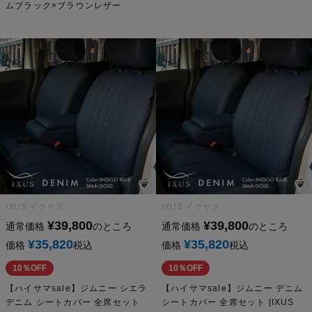
ムブラック×ブラウンレザー
IXUS イクサス
IXUS イクサス
¥
39,800
¥
39,800
通常価格
のところ
通常価格
のところ
¥
35,820
¥
35,820
価格
税込
価格
税込
10％OFF
10％OFF
【ハイサマsale】ジムニー シエラ
【ハイサマsale】ジムニー デニム
デニム シートカバー 全席セット
シートカバー 全席セット [IXUS