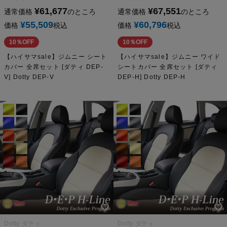
¥
61,677
¥
67,551
通常価格
のところ
通常価格
のところ
¥
55,509
¥
60,796
価格
税込
価格
税込
10％OFF
10％OFF
【ハイサマsale】ジムニー シート
【ハイサマsale】ジムニー ワイド
カバー 全席セット [ダティ DEP-
シートカバー 全席セット [ダティ
V] Dotty DEP-V
DEP-H] Dotty DEP-H
Dotty ダティ
Dotty ダティ