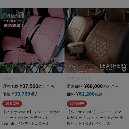
Sandii サンディ
IXUS イクサス
¥
37,500
¥
68,000
通常価格
のところ
通常価格
のところ
¥
33,750
¥
61,200
価格
税込
価格
税込
10％OFF
10％OFF
【ハイサマsale】ジムニー かわい
【ハイサマsale】ジムニー ノマド
いシートカバー 全席セット
レザリー キルト シートカバー 全
[Sandii サンディ] コロール
席セット [IXUS イクサス]