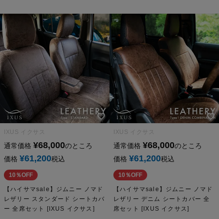
IXUS イクサス
IXUS イクサス
¥
68,000
¥
68,000
通常価格
のところ
通常価格
のところ
¥
61,200
¥
61,200
価格
税込
価格
税込
10％OFF
10％OFF
【ハイサマsale】ジムニー ノマド
【ハイサマsale】ジムニー ノマド
レザリー スタンダード シートカバ
レザリー デニム シートカバー 全
ー 全席セット [IXUS イクサス]
席セット [IXUS イクサス]