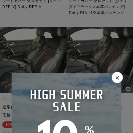
シートカバー 全席セット [ダティ
シートカバー 全席セット [ダティ
DEP-V] Dotty DEP-V
ダイアラックス本革パンチング]
Dotty DIA-LUX本革パンチング
×
Dotty ダティ
Dotty ダティ
¥
85,173
¥
78,320
通常価格
のところ
通常価格
のところ
¥
76,656
¥
70,488
価格
税込
価格
税込
10％OFF
10％OFF