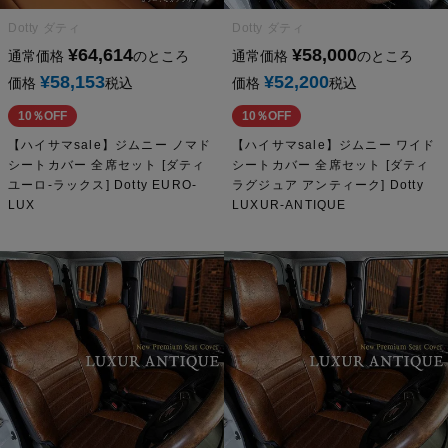
Dotty ダティ
Dotty ダティ
¥
64,614
¥
58,000
通常価格
のところ
通常価格
のところ
¥
58,153
¥
52,200
価格
税込
価格
税込
10％OFF
10％OFF
【ハイサマsale】ジムニー ノマド
【ハイサマsale】ジムニー ワイド
シートカバー 全席セット [ダティ
シートカバー 全席セット [ダティ
ユーロ-ラックス] Dotty EURO-
ラグジュア アンティーク] Dotty
LUX
LUXUR-ANTIQUE