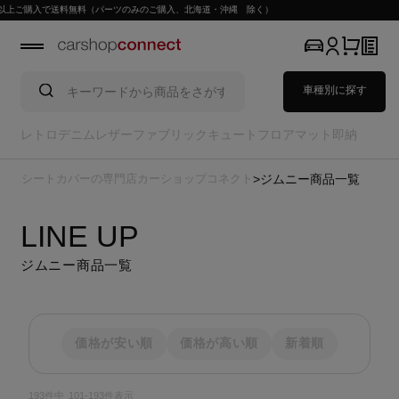
、北海道・沖縄 除く）
車種別に探す
レトロ
デニム
レザー
ファブリック
キュート
フロアマット
即納
シートカバーの専門店カーショップコネクト
ジムニー商品一覧
LINE UP
ジムニー商品一覧
価格が安い順
価格が高い順
新着順
193
件中
101
-
193
件表示