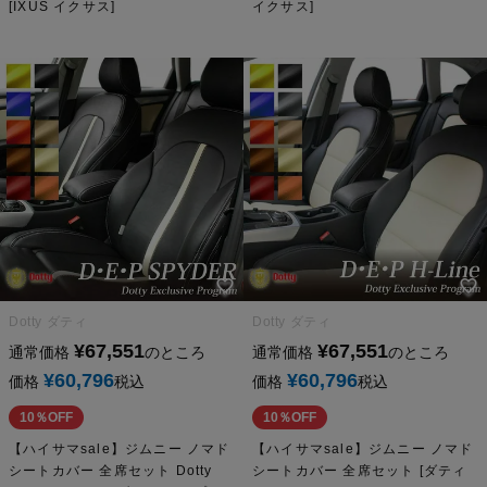
[IXUS イクサス]
イクサス]
Dotty ダティ
Dotty ダティ
¥
67,551
¥
67,551
通常価格
のところ
通常価格
のところ
¥
60,796
¥
60,796
価格
税込
価格
税込
10％OFF
10％OFF
【ハイサマsale】ジムニー ノマド
【ハイサマsale】ジムニー ノマド
シートカバー 全席セット Dotty
シートカバー 全席セット [ダティ