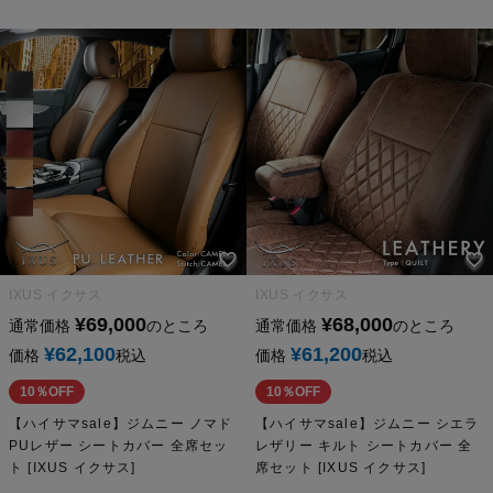
IXUS イクサス
IXUS イクサス
¥
69,000
¥
68,000
通常価格
のところ
通常価格
のところ
¥
62,100
¥
61,200
価格
税込
価格
税込
10％OFF
10％OFF
【ハイサマsale】ジムニー ノマド
【ハイサマsale】ジムニー シエラ
PUレザー シートカバー 全席セッ
レザリー キルト シートカバー 全
ト [IXUS イクサス]
席セット [IXUS イクサス]