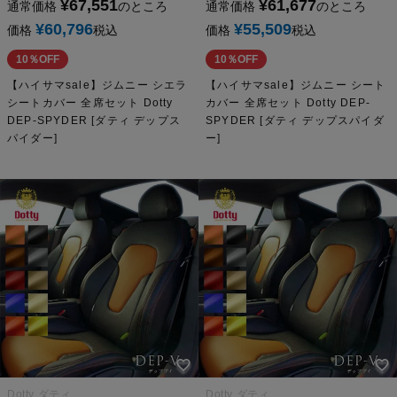
¥
67,551
¥
61,677
通常価格
のところ
通常価格
のところ
¥
60,796
¥
55,509
価格
税込
価格
税込
10％OFF
10％OFF
【ハイサマsale】ジムニー シエラ
【ハイサマsale】ジムニー シート
シートカバー 全席セット Dotty
カバー 全席セット Dotty DEP-
DEP-SPYDER [ダティ デップス
SPYDER [ダティ デップスパイダ
パイダー]
ー]
Dotty ダティ
Dotty ダティ