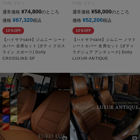
Dotty ダティ
Dotty ダティ
¥
74,800
¥
58,000
通常価格
のところ
通常価格
のところ
¥
67,320
¥
52,200
価格
税込
価格
税込
10％OFF
10％OFF
【ハイサマsale】ジムニー シート
【ハイサマsale】ジムニー ノマド
カバー 全席セット [ダティ クロス
シートカバー 全席セット [ダティ
ライン スポーツ] Dotty
ラグジュア アンティーク] Dotty
CROSSLINE-SP
LUXUR-ANTIQUE