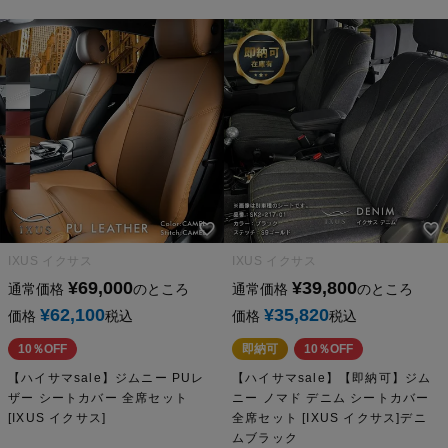
IXUS イクサス
IXUS イクサス
¥
69,000
¥
39,800
通常価格
のところ
通常価格
のところ
¥
62,100
¥
35,820
価格
税込
価格
税込
10％OFF
即納可
10％OFF
【ハイサマsale】ジムニー PUレ
【ハイサマsale】【即納可】ジム
ザー シートカバー 全席セット
ニー ノマド デニム シートカバー
[IXUS イクサス]
全席セット [IXUS イクサス]デニ
ムブラック