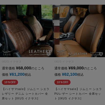
IXUS イクサス
IXUS イクサス
¥
68,000
¥
69,000
通常価格
のところ
通常価格
のところ
¥
61,200
¥
62,100
価格
税込
価格
税込
10％OFF
10％OFF
【ハイサマsale】ジムニー シエラ
【ハイサマsale】ジムニー シエラ
レザリー デニム シートカバー 全
PUレザー シートカバー 全席セッ
席セット [IXUS イクサス]
ト [IXUS イクサス]