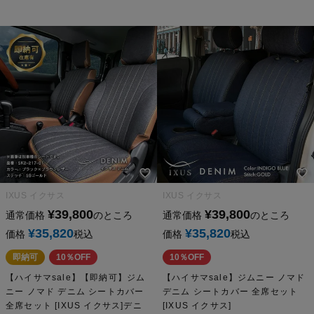
IXUS イクサス
IXUS イクサス
¥
39,800
¥
39,800
通常価格
のところ
通常価格
のところ
¥
35,820
¥
35,820
価格
税込
価格
税込
即納可
10％OFF
10％OFF
【ハイサマsale】【即納可】ジム
【ハイサマsale】ジムニー ノマド
ニー ノマド デニム シートカバー
デニム シートカバー 全席セット
全席セット [IXUS イクサス]デニ
[IXUS イクサス]