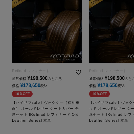
Refinad レフィナード
Refinad レフィナード
¥
198,500
¥
198,500
通常価格
のところ
通常価格
のと
¥
178,650
¥
178,650
価格
税込
価格
税込
10％OFF
10％OFF
【ハイサマsale】ヴォクシ―（福祉車
【ハイサマsale】ヴォク
両） オールドレザー シートカバー 全
ッド オールドレザー シ
席セット [Refinad レフィナード Old
席セット [Refinad レフ
Leather Series] 本革
Leather Series] 本革