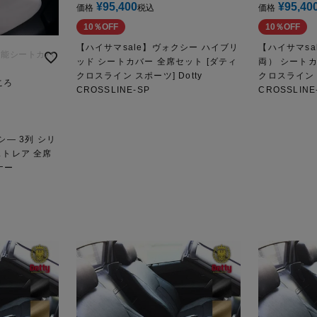
¥
95,400
¥
95,40
価格
税込
価格
10％OFF
10％OFF
【ハイサマsale】ヴォクシー ハイブリ
【ハイサマs
機能シートカバ
ッド シートカバー 全席セット [ダティ
両） シートカ
クロスライン スポーツ] Dotty
クロスライン ス
ころ
CROSSLINE-SP
CROSSLINE
シ― 3列 シリ
ストレア 全席
ィナー