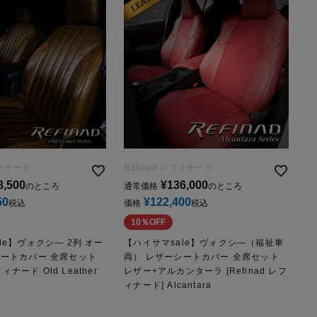
フィナード
Refinad レフィナード
8,500
¥
136,000
のところ
通常価格
のところ
50
¥
122,400
税込
価格
税込
10％OFF
le】ヴォクシ― 2列 オー
【ハイサマsale】ヴォクシ―（福祉車
シートカバー 全席セット
両） レザーシートカバー 全席セット
フィナード Old Leather
レザー+アルカンターラ [Refinad レフ
ィナード] Alcantara