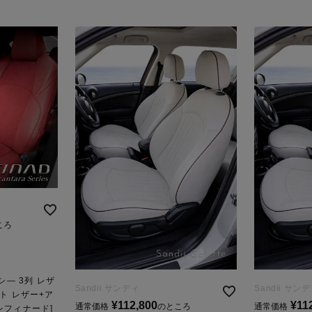
ころ
シ― 3列 レザ
Sandii サンディ
Sandii サン
ト レザー+ア
¥
112,800
¥
11
通常価格
のところ
通常価格
 レフィナード]