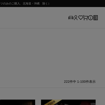
（パーツのみのご購入、北海道・沖縄 除く）
222
件中
1
-
100
件表示