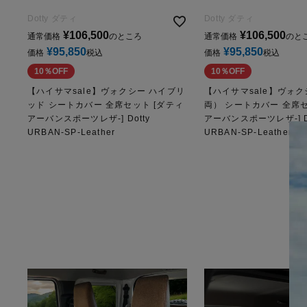
Dotty ダティ
Dotty ダティ
¥
106,500
¥
106,500
通常価格
のところ
通常価格
のと
¥
95,850
¥
95,850
価格
税込
価格
税込
10％OFF
10％OFF
【ハイサマsale】ヴォクシー ハイブリ
【ハイサマsale】ヴォ
ッド シートカバー 全席セット [ダティ
両） シートカバー 全席セ
アーバンスポーツレザ-] Dotty
アーバンスポーツレザ-] Do
URBAN-SP-Leather
URBAN-SP-Leather