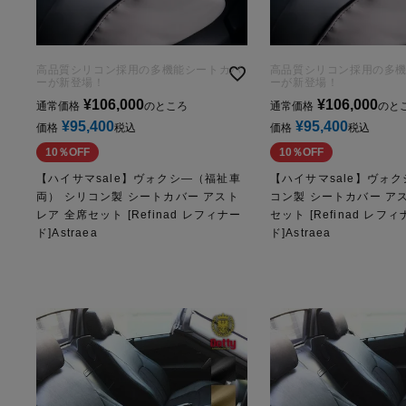
高品質シリコン採用の多機能シートカバ
高品質シリコン採用の多
ーが新登場！
ーが新登場！
¥
106,000
¥
106,000
通常価格
のところ
通常価格
のと
¥
95,400
¥
95,400
価格
税込
価格
税込
10％OFF
10％OFF
【ハイサマsale】ヴォクシ―（福祉車
【ハイサマsale】ヴォク
両） シリコン製 シートカバー アスト
コン製 シートカバー ア
レア 全席セット [Refinad レフィナー
セット [Refinad レフ
ド]Astraea
ド]Astraea