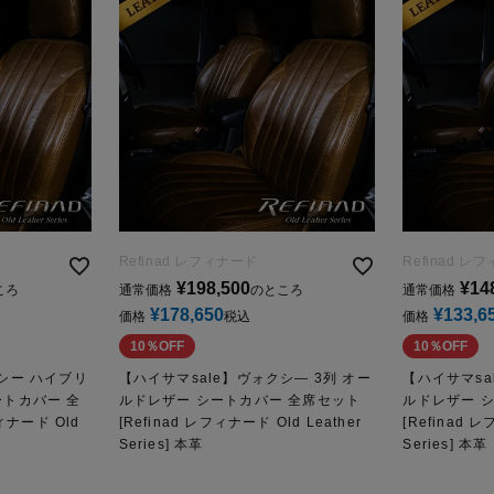
Refinad レフィナード
Refinad レ
¥
198,500
¥
14
ころ
通常価格
のところ
通常価格
¥
178,650
¥
133,6
価格
税込
価格
10％OFF
10％OFF
シー ハイブリ
【ハイサマsale】ヴォクシ― 3列 オー
【ハイサマsa
ートカバー 全
ルドレザー シートカバー 全席セット
ルドレザー 
ィナード Old
[Refinad レフィナード Old Leather
[Refinad レ
Series] 本革
Series] 本革