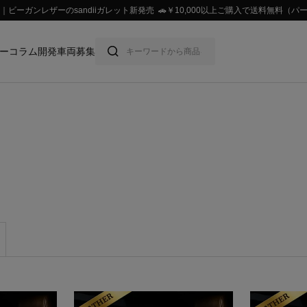
ビーガンレザーのsandiiガレット新発売 🚗￥10,000以上ご購入で送料無料
ー
コラム
開発車両募集