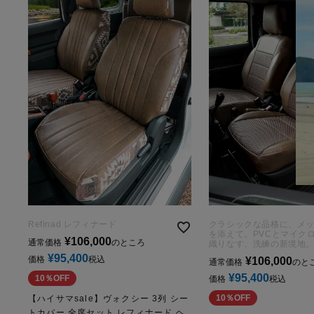
Refinad レフィナード
クラシックな品格に、メ
を添えて。PVCとマイク
¥
106,000
通常価格
のところ
織りなす、洗練の新境地
¥
95,400
価格
税込
¥
106,000
通常価格
のと
¥
95,400
10％OFF
価格
税込
10％OFF
【ハイサマsale】ヴォクシー 3列 シー
トカバー 全席セット レフィナード ヘ