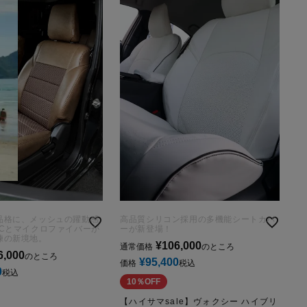
品格に、メッシュの躍動感
高品質シリコン採用の多機能シートカバ
VCとマイクロファイバーが
ーが新登場！
練の新境地。
¥
106,000
通常価格
のところ
6,000
のところ
¥
95,400
価格
税込
0
税込
10％OFF
【ハイサマsale】ヴォクシー ハイブリ