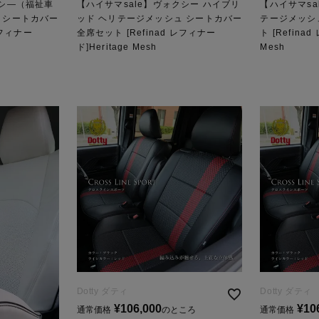
クシ―（福祉車
【ハイサマsale】ヴォクシー ハイブリ
【ハイサマsa
 シートカバー
ッド ヘリテージメッシュ シートカバー
テージメッシ
レフィナー
全席セット [Refinad レフィナー
ト [Refina
ド]Heritage Mesh
Mesh
Dotty ダティ
Dotty ダティ
¥
106,000
¥
10
通常価格
のところ
通常価格