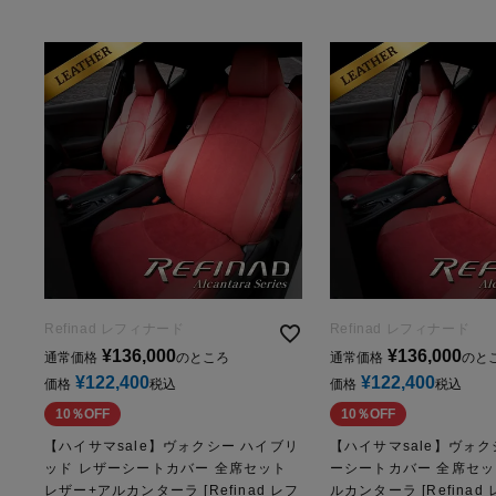
Refinad レフィナード
Refinad レフィナード
¥
136,000
¥
136,000
通常価格
のところ
通常価格
のと
¥
122,400
¥
122,400
価格
税込
価格
税込
10％OFF
10％OFF
【ハイサマsale】ヴォクシー ハイブリ
【ハイサマsale】ヴォク
ッド レザーシートカバー 全席セット
ーシートカバー 全席セッ
レザー+アルカンターラ [Refinad レフ
ルカンターラ [Refinad