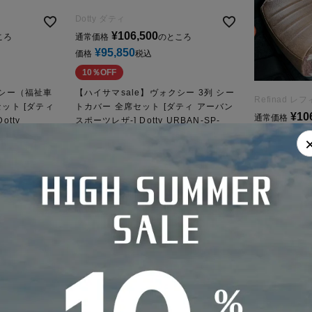
Dotty ダティ
¥
106,500
ころ
通常価格
のところ
¥
95,850
価格
税込
10％OFF
クシー（福祉車
【ハイサマsale】ヴォクシー 3列 シー
Refinad レ
ット [ダティ
トカバー 全席セット [ダティ アーバン
¥
10
通常価格
tty
スポーツレザ-] Dotty URBAN-SP-
¥
95,40
Leather
価格
10％OFF
【ハイサマsa
ッド シートカ
ナード ヘリ
Heritage Fie