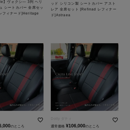
le】ヴォクシ― 3列 ヘリ
ッド シリコン製 シートカバー アスト
ュ シートカバー 全席セッ
レア 全席セット [Refinad レフィナー
d レフィナード]Heritage
ド]Astraea
Dotty ダティ
6,000
¥
106,000
のところ
通常価格
のところ