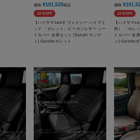
¥
101,520
¥
101,5
価格
税込
価格
10％OFF
10％OFF
【ハイサマsale】ヴォクシー ハイブリ
【ハイサマs
ッド 「ガレット」ビーガンレザー シー
両） 「ガレ
トカバー 全席セット [Sandii サンデ
トカバー 全席セ
ィ] Galetteガレット
ィ] Galett