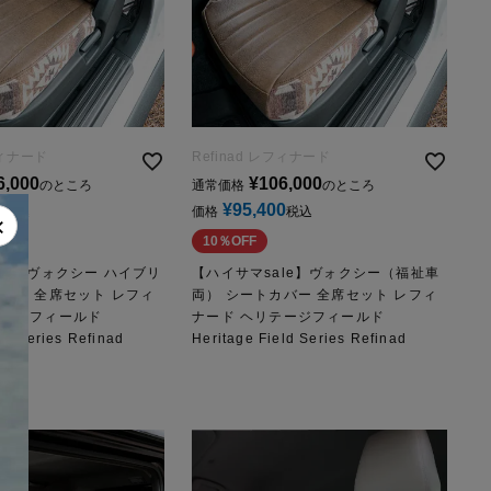
フィナード
Refinad レフィナード
6,000
¥
106,000
のところ
通常価格
のところ
0
¥
95,400
税込
価格
税込
×
10％OFF
le】ヴォクシー ハイブリ
【ハイサマsale】ヴォクシー（福祉車
バー 全席セット レフィ
両） シートカバー 全席セット レフィ
テージフィールド
ナード ヘリテージフィールド
ld Series Refinad
Heritage Field Series Refinad