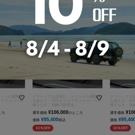
ッシュの躍動感
クラシックな品格に、メッシュの躍動感
クラシックな
ロファイバーが
を添えて。PVCとマイクロファイバーが
を添えて。P
。
織りなす、洗練の新境地。
織りなす、洗
¥
106,000
¥
10
ころ
通常価格
のところ
通常価格
¥
95,400
¥
95,40
価格
税込
価格
10％OFF
10％OFF