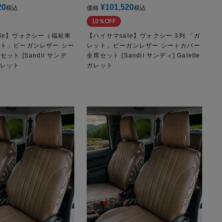
20
¥
101,520
税込
価格
税込
10％OFF
ale】ヴォクシー（福祉車
【ハイサマsale】ヴォクシー 3列 「ガ
ット」ビーガンレザー シー
レット」ビーガンレザー シートカバー
ット [Sandii サンデ
全席セット [Sandii サンディ] Galette
eガレット
ガレット