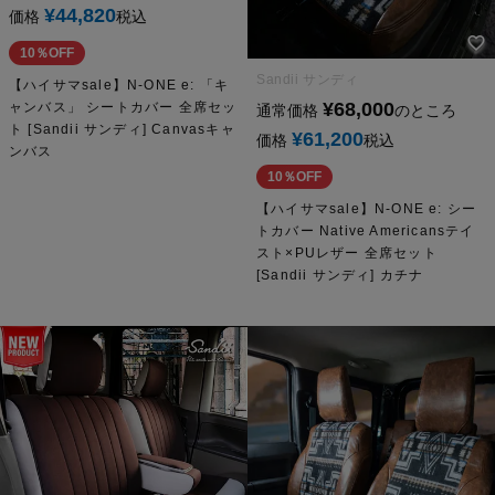
¥
44,820
価格
税込
10％OFF
Sandii サンディ
【ハイサマsale】N-ONE e: 「キ
¥
68,000
ャンバス」 シートカバー 全席セッ
通常価格
のところ
ト [Sandii サンディ] Canvasキャ
¥
61,200
価格
税込
ンバス
10％OFF
【ハイサマsale】N-ONE e: シー
トカバー Native Americansテイ
スト×PUレザー 全席セット
[Sandii サンディ] カチナ