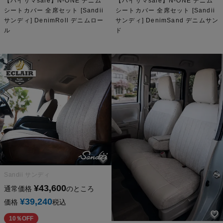
【ハイサマsale】N-ONE デニム
【ハイサマsale】N-ONE デニム
シートカバー 全席セット [Sandii
シートカバー 全席セット [Sandii
サンディ] DenimRoll デニムロー
サンディ] DenimSand デニムサン
ル
ド
Sandii サンディ
¥
43,600
通常価格
のところ
¥
39,240
価格
税込
10％OFF