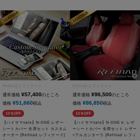
Refinad レフィナード
Refinad レフィナード
¥
57,400
¥
96,500
通常価格
のところ
通常価格
のところ
¥
51,660
¥
86,850
価格
税込
価格
税込
10％OFF
10％OFF
【ハイサマsale】N-ONE レザー
【ハイサマsale】N-ONE e: レザ
シートカバー 全席セット カスタム
ーシートカバー 全席セット レザー
オーダー [Refinad レフィナード]
+アルカンターラ [Refinad レフィ