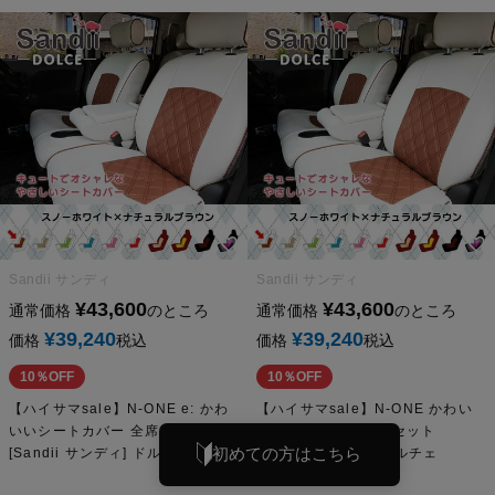
Sandii サンディ
Sandii サンディ
¥
43,600
¥
43,600
通常価格
のところ
通常価格
のところ
¥
39,240
¥
39,240
価格
税込
価格
税込
10％OFF
10％OFF
【ハイサマsale】N-ONE e: かわ
【ハイサマsale】N-ONE かわい
いいシートカバー 全席セット
いシートカバー 全席セット
初めての方はこちら
[Sandii サンディ] ドルチェ
[Sandii サンディ] ドルチェ