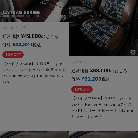
Sandii サンディ
¥
49,800
通常価格
のところ
¥
44,820
価格
税込
10％OFF
Sandii サンディ
【ハイサマsale】N-ONE 「キャ
¥
68,000
ンバス」 シートカバー 全席セット
通常価格
のところ
[Sandii サンディ] Canvasキャン
¥
61,200
価格
税込
バス
10％OFF
【ハイサマsale】N-ONE シート
カバー Native Americansテイス
ト×PUレザー 全席セット [Sandii
サンディ] カチナ