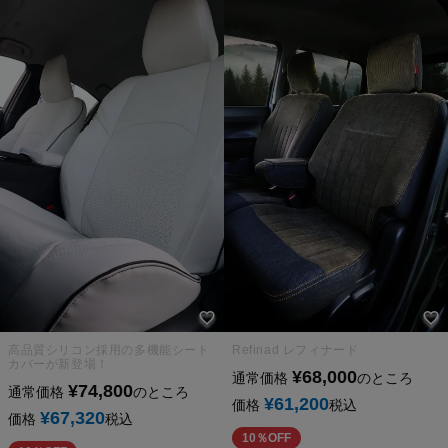
高品質シリコン採用の多機能シート
Refinad レフィナード
カバーが新登場！
¥
68,000
通常価格
のところ
¥
74,800
通常価格
のところ
¥
61,200
価格
税込
¥
67,320
価格
税込
10％OFF