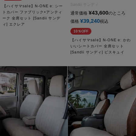
Sandii サンディ
【ハイサマsale】N-ONE e: シー
¥
43,600
トカバー ファブリック×アンティ
通常価格
のところ
ーク 全席セット [Sandii サンデ
¥
39,240
価格
税込
ィ] エクレア
10％OFF
【ハイサマsale】N-ONE e: かわ
いいシートカバー 全席セット
[Sandii サンディ] ビスキュイ