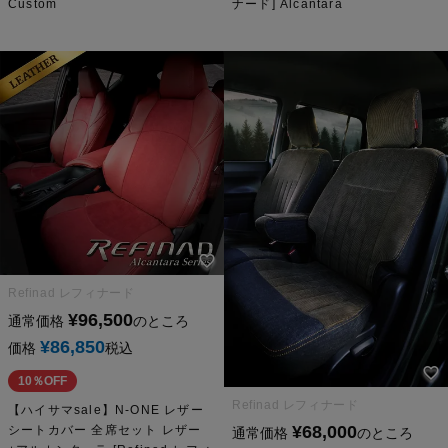
Custom
ナード] Alcantara
Refinad レフィナード
¥
96,500
通常価格
のところ
¥
86,850
価格
税込
10％OFF
Refinad レフィナード
【ハイサマsale】N-ONE レザー
¥
68,000
シートカバー 全席セット レザー
通常価格
のところ