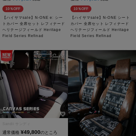
10％OFF
10％OFF
【ハイサマsale】N-ONE e: シー
【ハイサマsale】N-ONE シート
トカバー 全席セット レフィナード
カバー 全席セット レフィナード
ヘリテージフィールド Heritage
ヘリテージフィールド Heritage
Field Series Refinad
Field Series Refinad
Sandii サンディ
¥
49,800
通常価格
のところ