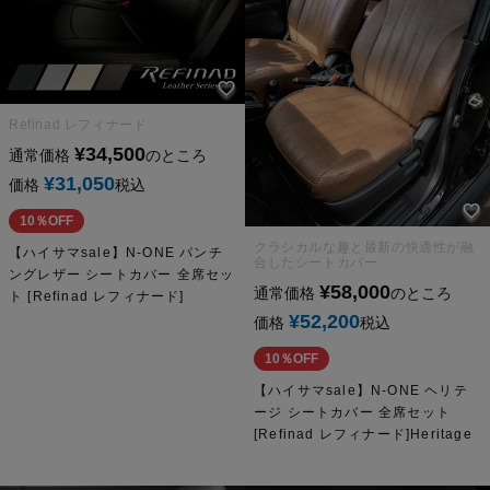
Refinad レフィナード
¥
34,500
通常価格
のところ
¥
31,050
価格
税込
10％OFF
クラシカルな趣と最新の快適性が融
【ハイサマsale】N-ONE パンチ
合したシートカバー
ングレザー シートカバー 全席セッ
¥
58,000
通常価格
のところ
ト [Refinad レフィナード]
¥
52,200
価格
税込
10％OFF
【ハイサマsale】N-ONE ヘリテ
ージ シートカバー 全席セット
[Refinad レフィナード]Heritage