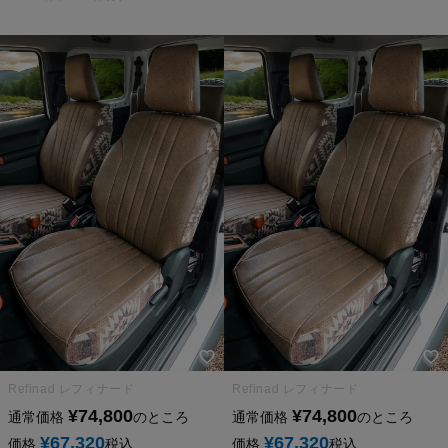
Refinad レフィナード
Refinad レフィナード
¥
74,800
¥
74,800
通常価格
のところ
通常価格
のところ
¥
67,320
¥
67,320
価格
税込
価格
税込