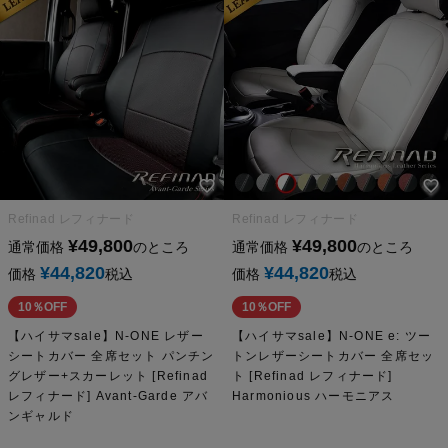
Refinad レフィナード
Refinad レフィナード
¥
49,800
¥
49,800
通常価格
のところ
通常価格
のところ
¥
44,820
¥
44,820
価格
税込
価格
税込
10％OFF
10％OFF
【ハイサマsale】N-ONE レザー
【ハイサマsale】N-ONE e: ツー
シートカバー 全席セット パンチン
トンレザーシートカバー 全席セッ
グレザー+スカーレット [Refinad
ト [Refinad レフィナード]
レフィナード] Avant-Garde アバ
Harmonious ハーモニアス
ンギャルド