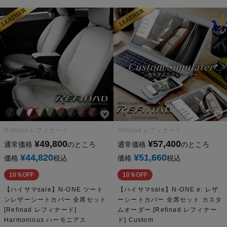
Refinad レフィナード
Refinad レフィナード
¥
49,800
¥
57,400
通常価格
のところ
通常価格
のところ
¥
44,820
¥
51,660
価格
税込
価格
税込
10％OFF
10％OFF
【ハイサマsale】N-ONE ツート
【ハイサマsale】N-ONE e: レザ
ンレザーシートカバー 全席セット
ーシートカバー 全席セット カスタ
[Refinad レフィナード]
ムオーダー [Refinad レフィナー
Harmonious ハーモニアス
ド] Custom