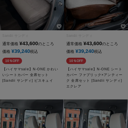
Sandii サンディ
Sandii サンディ
¥
43,600
¥
43,600
通常価格
のところ
通常価格
のところ
¥
39,240
¥
39,240
価格
税込
価格
税込
10％OFF
10％OFF
【ハイサマsale】N-ONE かわい
【ハイサマsale】N-ONE シート
いシートカバー 全席セット
カバー ファブリック×アンティー
[Sandii サンディ] ビスキュイ
ク 全席セット [Sandii サンディ]
エクレア