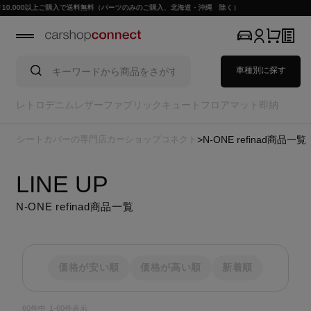
ツのみのご購入、北海道・沖縄 除く）
車種別に探す
レトロ
デニム
レザー
ファブリック
キュート
フロアマット
即納
シートカバーの専門店カーショップコネクト
N-ONE refinad商品一覧
LINE UP
N-ONE refinad商品一覧
価格が安い順
価格が高い順
新着順
60
件中
1
-
60
件表示