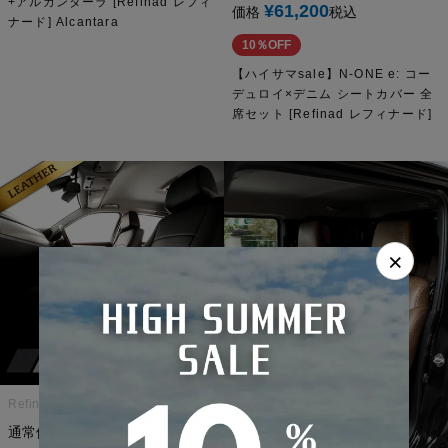
+アルカンターラ [Refinad レフィ
¥
61,200
価格
税込
ナード] Alcantara
10％OFF
【ハイサマsale】N-ONE e: コー
デュロイ×デニム シートカバー 全
席セット [Refinad レフィナード]
×
Refinad レフィナード
¥
34,500
通常価格
のところ