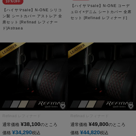
10％OFF
【ハイサマsale】N-ONE コーデ
【ハイサマsale】N-ONE シリコ
ュロイ×デニム シートカバー 全席
ン製 シートカバー アストレア 全
セット [Refinad レフィナード]
席セット [Refinad レフィナー
ド]Astraea
Refinad レフィナード
Refinad レフィナード
¥
38,100
¥
49,800
通常価格
のところ
通常価格
のところ
¥
34,290
¥
44,820
価格
税込
価格
税込