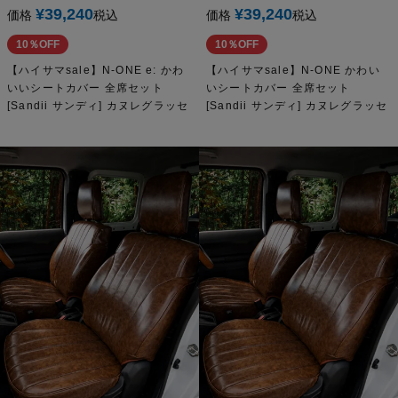
¥
39,240
¥
39,240
価格
税込
価格
税込
10％OFF
10％OFF
【ハイサマsale】N-ONE e: かわ
【ハイサマsale】N-ONE かわい
いいシートカバー 全席セット
いシートカバー 全席セット
[Sandii サンディ] カヌレグラッセ
[Sandii サンディ] カヌレグラッセ