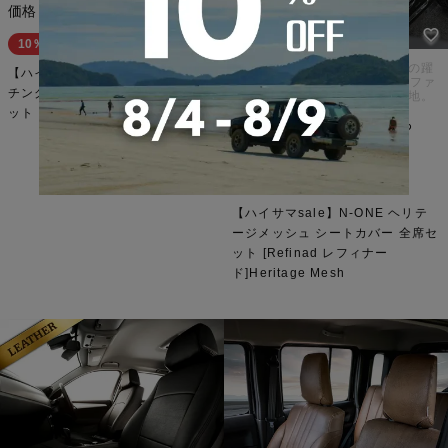
¥
31,050
価格
税込
10％OFF
クラシックな品格に、メッシュの躍
【ハイサマsale】N-ONE e: パン
動感を添えて。PVCとマイクロファ
チングレザー シートカバー 全席セ
イバーが織りなす、洗練の新境地。
ット [Refinad レフィナード]
¥
74,800
通常価格
のところ
¥
67,320
価格
税込
10％OFF
【ハイサマsale】N-ONE ヘリテ
ージメッシュ シートカバー 全席セ
ット [Refinad レフィナー
ド]Heritage Mesh