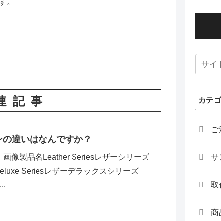
す。
連記事
カテ
ご
インの違いはなんですか？
品名Leather Seriesレザーシリーズ
サ
r Deluxe Seriesレザーデラックスシリーズ
..
取
商