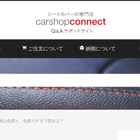
法
ご注文について
納期について
地は色落ち、色移りする？防水は？