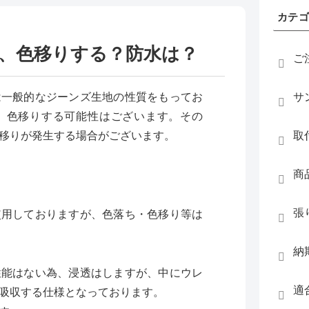
カテ
、色移りする？防水は？
ご
は一般的なジーンズ生地の性質をもってお
サ
、色移りする可能性はございます。その
移りが発生する場合がございます。
取
商
張
使用しておりますが、色落ち・色移り等は
納
性能はない為、浸透はしますが、中にウレ
適
吸収する仕様となっております。