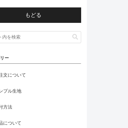
もどる
ゴリー
注文について
ンプル生地
付方法
品について