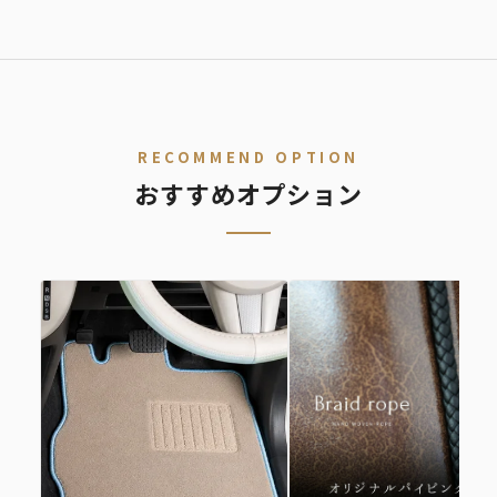
STEP.
車種を選ぶ
02
デニム
レトロ
レザー
ALL
ア行
カ行
サ行
タ行
ナ行
ハ
RECOMMEND OPTION
おすすめオプション
ファブリック
シートカバー診断
キュート
シートカバーの開発依頼
適合車種が無いけど、シートカバーを作ってほしいというご要望
があればご連絡ください。