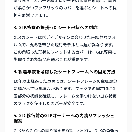
あります。カバー装着前にシートの状態を確認し、裏面
が柔らかいファブリックのカバーを選ぶとシートへの負
担を軽減できます。
3. GLK特有の角張ったシート形状への対応
GLKのシートはボディデザインに合わせた直線的なフォ
ルムで、丸みを帯びた現行モデルとは趣が異なります。
この角張った形状にフィットするカバーは、GLK専用に
型取りされた製品を選ぶことが重要です。
4. 製造年数を考慮したシートフレームへの固定方法
10年以上経過した車両では、シートフレームの金属部分
に錆が出ている場合があります。フックでの固定時に金
属部分の状態を確認し、フレームを傷つけないゴム被覆
のフックを使用したカバーが安全です。
5. GLC移行前のGLKオーナーへの内装リフレッシュ
提案
GLKからGLCへの乗り換えを検討しつつも、GLKの角張っ