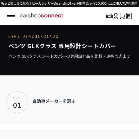
と楽しみになる｜ビーガンレザーのsandiiガレット新発売 🚗￥10,000以上ご購入で送料無料（
K
M
E
R
C
E
D
E
S
-
B
E
N
Z
/
G
L
BENZ BENZGLKCLASS
SEAT COVER COLLECTION
専用シートカバー
GLK
ベンツ GLKクラス 専用設計シートカバー
›
初めての方はこちら
風格を纏う、プレミアムなシートカバー。
GLK対応商品を見る
ベンツ GLKクラス シートカバーの専用設計品を比較・選択できます
STEP.
自動車メーカーを選ぶ
01