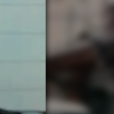
 — クルマと暮ら