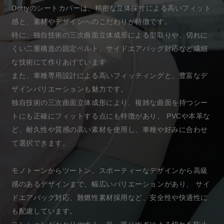
Dottyのシートカバーは、精密な立体採寸による高いフィット
感と、素材やデザインへのこだわりが特徴です。
特に、独自技術の三次曲面立体成形による型取りや、切れに
くい二重構造の固定ベルト、サイドエアバッグ対応など繊細
な技術にて作りあげています
また、車種専用設計による高いフィッティングと、豊富なデ
ザインバリエーションも魅力です。
独自技術の三次曲面立体成形により、複雑な曲面を持つシー
トにも正確にフィットする点にも特徴があり、 PVCや本革な
ど、耐久性や質感の高い素材を使用し、車種や好みに合わせ
て選択できます。
モノトーンからツートン、スポーティーなデザインから高級
感のあるデザインまで、幅広いバリエーションがあり、 サイ
ドエアバッグ対応、難燃性素材採用など、安全性や快適性に
も配慮しています。