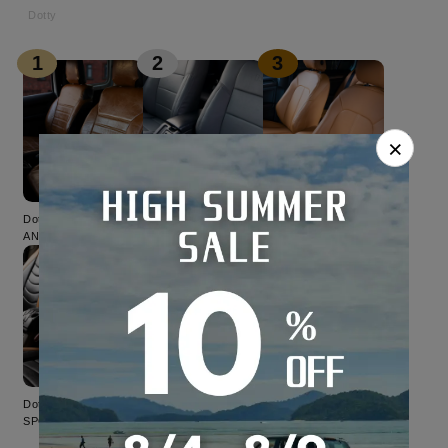
Dotty
1
2
3
×
Dotty ／ LUXUR-
Dotty ／ EURO-GT
Dotty ／ LUXUR-
ANTIQUE
SPOLT
Dotty ／ COX-
Dotty ／ EURO-LUX
SPORTS