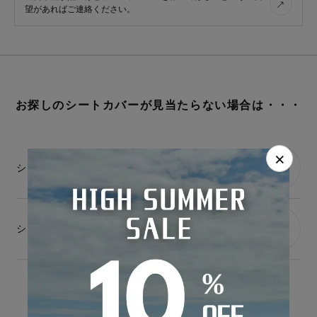
ベンツ GLAク
ベンツ GLBク
ベンツ GLCク
望があればご連絡ください。
ラス
ラス
ラス
ベンツ GLKク
お探しのシートカバーが見当たらない場合は・・・
ラス
デニム
レトロ
レザー
×
シートカバーの開発希望はこちら
ファブリック
シートカバー診断
キュート
シートカバー開発に車両を貸与可能な方はこちら