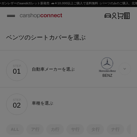
ザーのsandiiガレット新発売 🚗￥10,000以上ご購入で送料無料（パーツのみのご購入、北海道
ベンツのシートカバーを選ぶ
STEP.
自動車メーカーを選ぶ
01
BENZ
STEP.
車種を選ぶ
02
ALL
ア行
カ行
サ行
タ行
ナ行
ハ