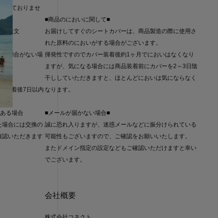
受けしておりませ
■商品のにおいに関して■
るご注文
お届けしてすぐのシートカバーは、商品製造の際に使用さ
れた原料のにおいがする場合がございます。
に不都合がない場
揮発性ですのでカバー装着後約1ヶ月でにおいはなくなり
ますが、気になる場合には商品装着前にカバーを2～3日陰
干ししていただきますと、ほとんどにおいは気にならなく
品到着後7日以内
なります。
。
がある場合
■メールが届かない場合■
た場合には交換の
誠に恐れ入りますが、迷惑メールなどに振分けられている
確認いただきます
可能性もございますので、ご確認をお願いいたします。
またドメイン指定の設定などもご確認いただけますと幸い
でございます。
会社概要
株式会社コネクト