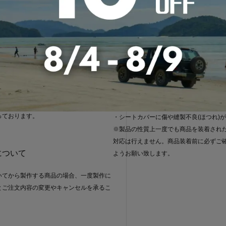
0円 / 30,000円以上 770円
■お客様のご都合による返品・交換はお
んので予めご了承ください。
・お客様による品番やカラー間違いによ
ついて
・想像していた色味と違った
・装着が難しくてできない等、商品自体
と、商品代金（税抜）の1％をポイントに
合
ポイント=1円」として次回以降のお買い
だけます。
■商品に明らかな欠陥がある場合には、商
れたら300ポイントプレゼントというキ
であれば交換・修正等対応をいたします
っております。
・シートカバーに傷や縫製不良(ほつれ)
※製品の性質上一度でも商品を装着され
対応は行えません。商品装着前に必ずご
について
ようお願い致します。
いてから製作する商品の場合、一度製作に
とご注文内容の変更やキャンセルを承るこ
。