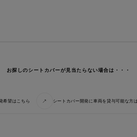
車種を選ぶ
カ行
サ行
タ行
ナ行
ハ行
マ行
ヤ
レトロ
レザー
キュート
お探しのシートカバーが見当たらない場合は・・・
ーの開発依頼
いけど、シートカバーを作ってほしい
があればご連絡ください。
発希望はこちら
シートカバー開発に車両を貸与可能な方