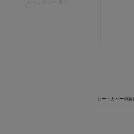
デザインを選ぶ
STEP.
04
02
ALL
ア行
デニム
シートカバ
適合車種が無
というご要望
シートカバーの開