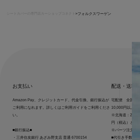
シートカバーの専門店カーショップコネクト
フォルクスワーゲン
お支払い
配送・送料
Amazon Pay、クレジットカード、代金引換、銀行振込が
宅配便 全国一律
ご利用になれます。詳しくはご利用ガイドをご利用くださ
10,000円以上
い。
※北海道：2,20
円（税込）とな
■銀行振込■
※パーツ注文の
・三井住友銀行 あざみ野支店 普通 6700154
■代引き手数料