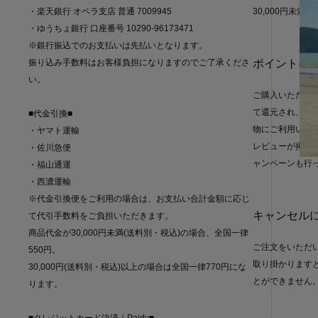
・楽天銀行 オペラ支店 普通 7009945
30,000円未満 55
・ゆうちょ銀行 口座番号 10290-96173471
※銀行振込でのお支払いは先払いとなります。
振り込み手数料はお客様負担になりますのでご了承くださ
ポイントに
い。
ご購入いただく
て還元され、「1
■代金引換■
物にご利用いた
・ヤマト運輸
レビューが掲載さ
・佐川急便
ャンペーンも行
・福山通運
・西濃運輸
※代金引換便をご利用の場合は、お支払い合計金額に応じ
キャンセル
て代引手数料をご負担いただきます。
商品代金が30,000円未満(送料別・税込)の場合、全国一律
ご注文をいただ
550円。
取り掛かります
30,000円(送料別・税込)以上の場合は全国一律770円にな
とができません
ります。