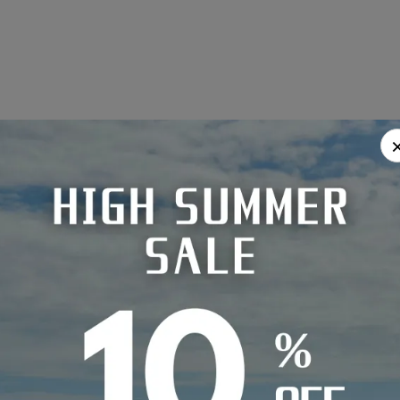
返品・交換
1,430円（税込）
■商品がお手元に届きましたら、梱包箱
のご購入で送料無料
品番とカラーを必ずご確認ください。
0円（税込）、沖縄県・その他離島：2,970
商品の製造、発送には万全の注意を期し
ります。
が一お届けした商品に不備があった場合
場合は送料がかかります。
日以内にお手数ですが弊社までご連絡く
（税込）