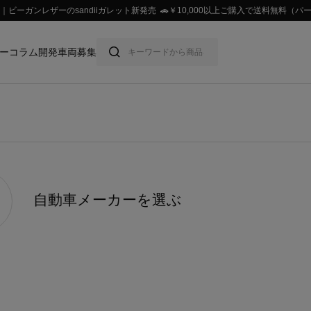
ビーガンレザーのsandiiガレット新発売 🚗￥10,000以上ご購入で送料無料
ー
コラム
開発車両募集
自動車メーカーを選ぶ