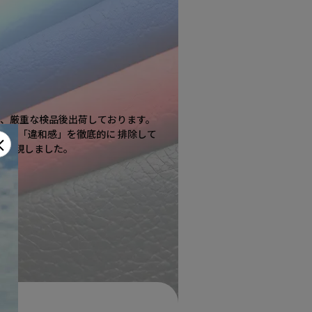
、厳重な検品後出荷しております。
」や「違和感」を徹底的に 排除して
×
を実現しました。