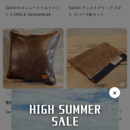
Sandiiカヌレシートベルトパッ
Sandii アシストグリップ カヌ
ド CANELE Seatbeltpad
レ カバー 2枚セット
×
Sandii サンディ
Sandii サンディ
¥
9,000
¥
3,500
価格
税込
価格
税込
Sandii カヌレ クッション
Sandii カヌレ シートベルトバ
ックルカバー サンディ Sandii
CANELE BuckleCover