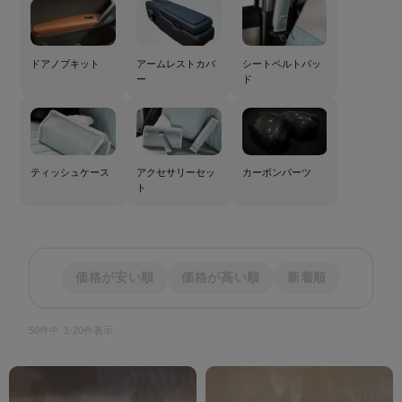
ドアノブキット
アームレストカバ
シートベルトパッ
ー
ド
ティッシュケース
アクセサリーセッ
カーボンパーツ
ト
価格が安い順
価格が高い順
新着順
50
件中
1
-
20
件表示