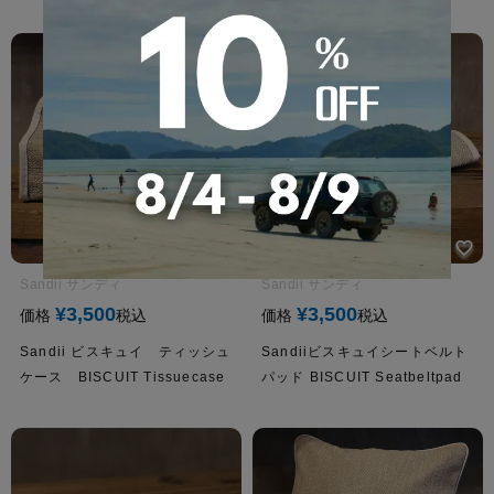
Sandii サンディ
Sandii サンディ
¥
3,500
¥
3,500
価格
税込
価格
税込
Sandii ビスキュイ ティッシュ
Sandiiビスキュイシートベルト
ケース BISCUIT Tissuecase
パッド BISCUIT Seatbeltpad