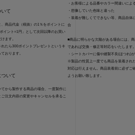
・お客様による品番やカラー間違いによ
ついて
・想像していた色味と違った
・装着が難しくてできない等、商品自体
と、商品代金（税抜）の1％をポイントに
合
ポイント=1円」として次回以降のお買い
だけます。
■商品に明らかな欠陥がある場合には、商
れたら300ポイントプレゼントというキ
であれば交換・修正等対応をいたします
っております。
・シートカバーに傷や縫製不良(ほつれ)
※製品の性質上一度でも商品を装着され
対応は行えません。商品装着前に必ずご
について
ようお願い致します。
いてから製作する商品の場合、一度製作に
とご注文内容の変更やキャンセルを承るこ
。