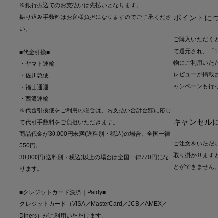
※銀行振込でのお支払いは先払いとなります。
振り込み手数料はお客様負担になりますのでご了承くださ
ポイントに
い。
ご購入いただく
て還元され、「1
■代金引換■
物にご利用いた
・ヤマト運輸
レビューが掲載さ
・佐川急便
ャンペーンも行
・福山通運
・西濃運輸
※代金引換便をご利用の場合は、お支払い合計金額に応じ
キャンセル
て代引手数料をご負担いただきます。
商品代金が30,000円未満(送料別・税込)の場合、全国一律
ご注文をいただ
550円。
取り掛かります
30,000円(送料別・税込)以上の場合は全国一律770円にな
とができません
ります。
■クレジットカード決済｜Paidy■
クレジットカード（VISA／MasterCard／JCB／AMEX／
Diners）がご利用いただけます。