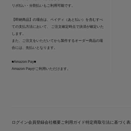
リボ払い・分割払いもご利用可能です。
【即納商品】の場合は、ペイディ（あと払い）を含むすべ
ての支払方法において、 ご注文確定時点で決済が確定いた
します。
また、ご注文をいただいてから製作するオーダー商品の場
合には、先払いとなります。
■Amazon Pay■
Amazon Payがご利用いただけます。
ログイン
会員登録
会社概要
ご利用ガイド
特定商取引法に基づく表