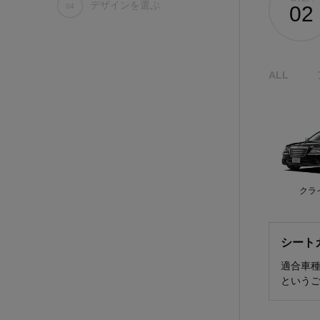
デザインを選ぶ
04
02
ALL
クラ
シート
適合車
という