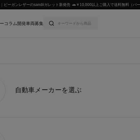
ビーガンレザーのsandiiガレット新発売 🚗￥10,000以上ご購入で送料無料
ー
コラム
開発車両募集
自動車メーカーを選ぶ