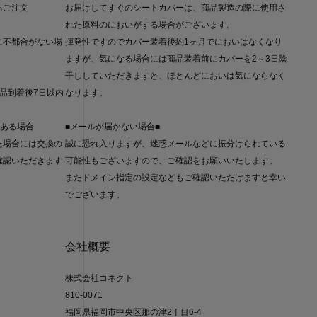
るご注文
お届けしてすぐのシートカバーは、商品製造の際に使用さ
れた原料のにおいがする場合がございます。
に不都合がない場
揮発性ですのでカバー装着後約1ヶ月でにおいはなくなり
ますが、気になる場合には商品装着前にカバーを2～3日陰
干ししていただきますと、ほとんどにおいは気にならなく
品到着後7日以内
なります。
。
がある場合
■メールが届かない場合■
た場合には交換の
誠に恐れ入りますが、迷惑メールなどに振分けられている
確認いただきます
可能性もございますので、ご確認をお願いいたします。
またドメイン指定の設定などもご確認いただけますと幸い
でございます。
会社概要
株式会社コネクト
810-0071
福岡県福岡市中央区那の津2丁目6-4