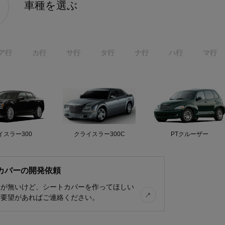
車種を選ぶ
ア行
カ行
サ行
タ行
ナ行
ハ行
マ行
イスラー300
クライスラー300C
PTクルーザー
カバーの開発依頼
種が無いけど、シートカバーを作ってほしい
ご要望があればご連絡ください。