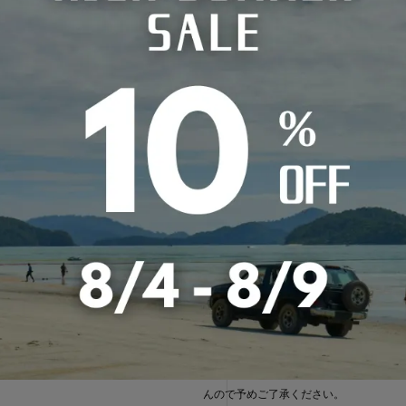
返品・交換
1,430円（税込）
■商品がお手元に届きましたら、梱包箱
のご購入で送料無料
品番とカラーを必ずご確認ください。
0円（税込）、沖縄県・その他離島：2,970
商品の製造、発送には万全の注意を期し
ります。
が一お届けした商品に不備があった場合
場合は送料がかかります。
日以内にお手数ですが弊社までご連絡く
（税込）
0円 / 30,000円以上 770円
■お客様のご都合による返品・交換はお
んので予めご了承ください。