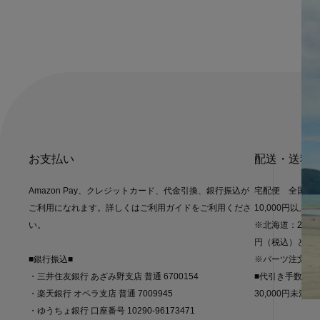
お支払い
配送・送料
Amazon Pay、クレジットカード、代金引換、銀行振込が
宅配便 全国一律
ご利用になれます。詳しくはご利用ガイドをご利用くださ
10,000円以上
い。
※北海道：2,20
円（税込）とな
■銀行振込■
※パーツ注文の
・三井住友銀行 あざみ野支店 普通 6700154
■代引き手数料
・楽天銀行 オペラ支店 普通 7009945
30,000円未満 55
・ゆうちょ銀行 口座番号 10290-96173471