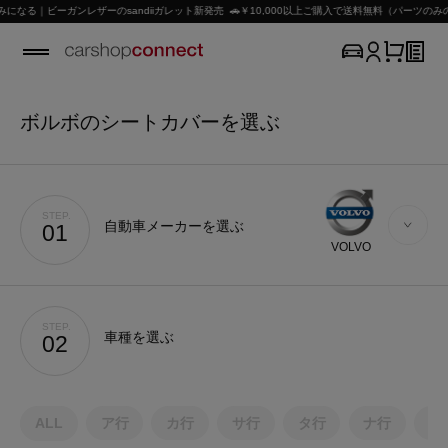
なる｜ビーガンレザーのsandiiガレット新発売 🚗￥10,000以上ご購入で送料無料（パーツのみ
ボルボのシートカバーを選ぶ
STEP.
自動車メーカーを選ぶ
01
VOLVO
STEP.
車種を選ぶ
02
ALL
ア行
カ行
サ行
タ行
ナ行
ハ