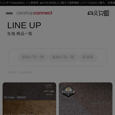
andiiガレット新発売 🚗￥10,000以上ご購入で送料無料（パーツのみのご購入、北海道・沖縄 
LINE UP
生地 商品一覧
価格が安い順
価格が高い順
新着順
14
件中
1
-
14
件表示