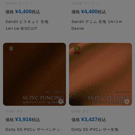
Sandii サンディ
Sandii サンディ
¥
4,400
¥
4,400
価格
税込
価格
税込
Sandii ビスキュイ 生地
Sandii デニム 生地 1m×1m
1m×1m BISCUIT
Denim
Dotty ダティ
Dotty ダティ
¥
3,916
¥
3,427
価格
税込
価格
税込
Dotty SS-PVCレザーパンチン
Dotty SS-PVCレザー生地