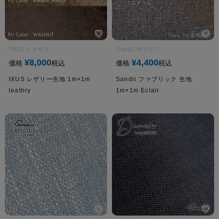
IXUS イクサス
Sandii サンディ
¥
8,000
¥
4,400
価格
税込
価格
税込
IXUS レザリー生地 1m×1m
Sandii ファブリック 生地
leathry
1m×1m Eclair