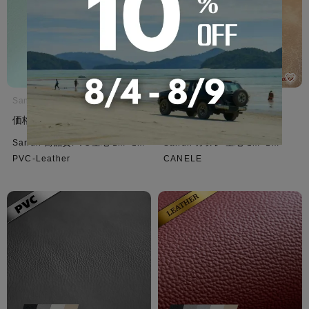
Sandii サンディ
Sandii サンディ
¥
3,300
¥
4,400
価格
税込
価格
税込
Sandii 高品質PVC生地 1m×1m
Sandii カヌレ 生地 1m×1m
PVC-Leather
CANELE