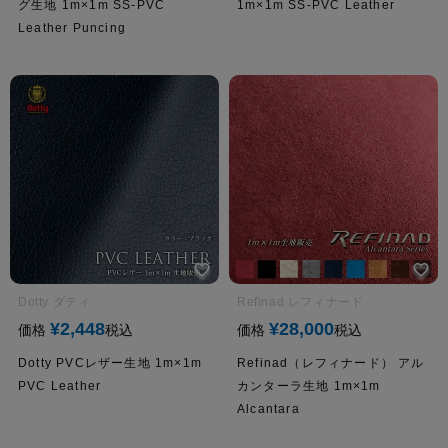
グ生地 1m×1m SS-PVC
1m×1m SS-PVC Leather
Leather Puncing
Dotty ダティ
Refinad レフィナード
¥
2,448
¥
28,000
価格
税込
価格
税込
Dotty PVCレザー生地 1m×1m
Refinad（レフィナード） アル
PVC Leather
カンターラ生地 1m×1m
Alcantara