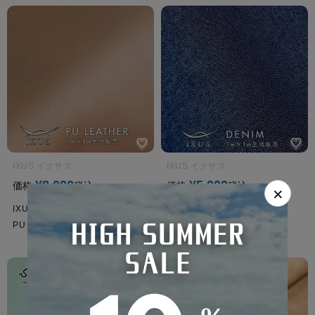
IXUS イクサス
IXUS イクサス
¥
8,000
¥
5,000
価格
税込
価格
税込
×
IXUS PUレザー生地 1m×1m
IXUS デニム生地 1m×1m
PU Leather
Denim