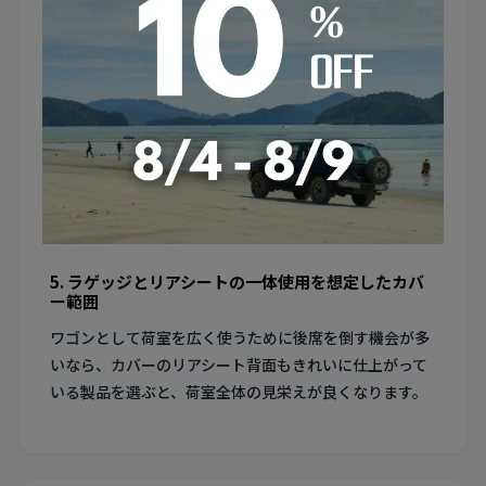
上級グレードでは内装の加飾やシート素材が異なり、カ
バーのフィッティングに影響する場合があります。グレ
ード名と年式の両方で適合を確認してください。
4. 長距離通勤ユーザー向けの耐久性重視素材
年間2万キロ以上走行するオーナーも多いこの車種で
は、耐摩耗テストの数値が高い素材のカバーが長期的に
経済的です。PVCレザーの中でも高耐久グレードがおす
すめです。
5. ラゲッジとリアシートの一体使用を想定したカバ
ー範囲
ワゴンとして荷室を広く使うために後席を倒す機会が多
いなら、カバーのリアシート背面もきれいに仕上がって
いる製品を選ぶと、荷室全体の見栄えが良くなります。