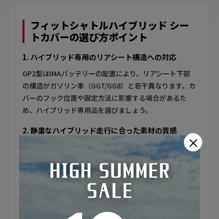
フィットシャトルハイブリッド シー
トカバーの選び方ポイント
1. ハイブリッド専用のリアシート構造への対応
GP2型はIMAバッテリーの配置により、リアシート下部
の構造がガソリン車（GG7/GG8）と若干異なります。カ
バーのフック位置や固定方法に影響する場合があるた
め、ハイブリッド専用品を選びましょう。
2. 静粛なハイブリッド走行に合った素材の質感
×
IMAハイブリッドのモーターアシスト時は非常に静かで
す。安価な素材だと摩擦音や軋み音が気になりやすくな
るため、しなやかなレザー調やコットン混紡の布素材が
快適です。
3. SPORTYグレードとナビプレミアムセレクション
の装備差