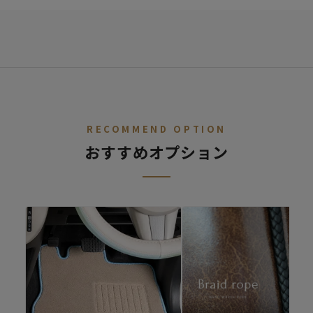
STEP.
車種を選ぶ
02
デニム
レトロ
レザー
ALL
ア行
カ行
サ行
タ行
ナ行
ハ
RECOMMEND OPTION
おすすめオプション
ファブリック
シートカバー診断
キュート
シートカバーの開発依頼
適合車種が無いけど、シートカバーを作ってほしいというご要望
があればご連絡ください。