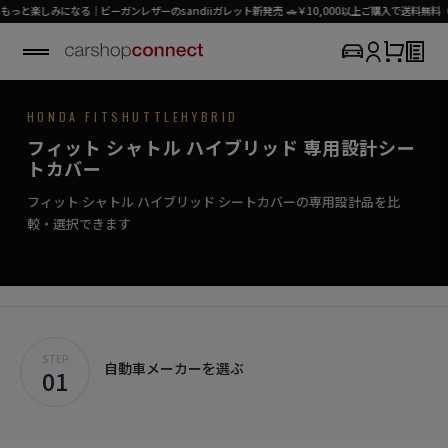
HONDA / FIT SHUTTLE HYBRID
しみになる｜ビーガンレザーのsandiiガレット新発売 🚗￥10,000以上ご購入で送料無料（パ
HONDA FITSHUTTLEHYBRID
SEAT COVER COLLECTION
専用シートカバー
FIT SHUTTLE
フィット シャトル ハイブリッド 専用設計シー
›
初めての方はこちら
コンパクトに、上質なシートカバー。
トカバー
フィット シャトル ハイブリッド対応商品を見る
HYBRID
フィット シャトル ハイブリッド シートカバーの専用設計品を比
較・選択できます
STEP.
自動車メーカーを選ぶ
01