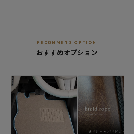
STEP.
車種を選ぶ
02
デニム
レトロ
レザー
ALL
ア行
カ行
サ行
タ行
ナ行
ハ
RECOMMEND OPTION
おすすめオプション
ファブリック
シートカバー診断
キュート
シートカバーの開発依頼
適合車種が無いけど、シートカバーを作ってほしいというご要望
があればご連絡ください。