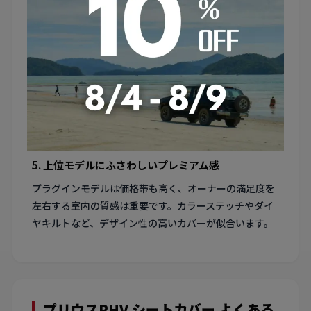
に紫外線が入りやすい傾向があります。UVカット素材の
カバーを選ぶことで、シートの色褪せを防げます。
4. EV走行時の静粛性を損なわない素材選び
EV走行時は驚くほど静かなプリウスPHVでは、シートカ
バーの摩擦音が目立つことがあります。柔らかい合成皮
革やスウェード調素材は音が出にくく、静粛性を損ない
ません。
5. 上位モデルにふさわしいプレミアム感
プラグインモデルは価格帯も高く、オーナーの満足度を
左右する室内の質感は重要です。カラーステッチやダイ
ヤキルトなど、デザイン性の高いカバーが似合います。
プリウスPHV シートカバー よくある