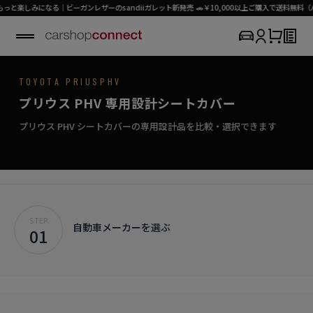
しみになる｜ビーガンレザーのsandiiガレット新発売 🚗￥10,000以上ご購入で送料無料（パー
TOYOTA / PRIUS PHV
TOYOTA PRIUSPHV
SEAT COVER COLLECTION
専用シートカバー
PRIUS PHV
プリウス PHV 専用設計シートカバー
›
初めての方はこちら
信頼を重ねる、定番のシートカバー。
プリウス PHV対応商品を見る
プリウス PHV シートカバーの専用設計品を比較・選択できます
STEP.
自動車メーカーを選ぶ
01