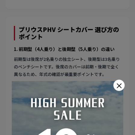
プリウスPHV シートカバー 選び方の
ポイント
1. 前期型（4人乗り）と後期型（5人乗り）の違い
前期型は後席が2名乗りの独立シート、後期型は3名乗り
のベンチシートです。後席のカバーは前期・後期で全く
異なるため、年式の確認が最重要ポイントです。
×
2. 50系プリウスとの前席カバー互換性
前席は50系プリウスと基本共通のため、50系用の前席カ
バーが使える場合があります。ただし専用トリムの違い
があるため、PHV対応品を選ぶのが確実です。
3. ソーラーパネルルーフ車の紫外線対策
ソーラーパネルルーフ仕様は天井がガラスのため、室内