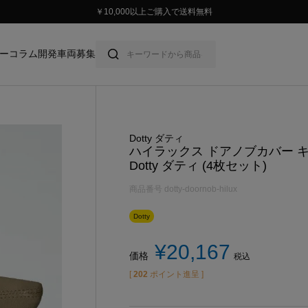
￥10,000以上ご購入で送料無料
ー
コラム
開発車両募集
Dotty ダティ
ハイラックス ドアノブカバー 
Dotty ダティ (4枚セット)
商品番号
dotty-doornob-hilux
Dotty
¥
20,167
価格
税込
[
202
ポイント進呈 ]