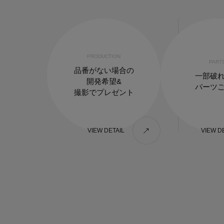
PRODUCTION
PART
品番がない場合の
一部破
開発希望&
パーツ
撮影でプレゼント
VIEW DETAIL
VIEW D