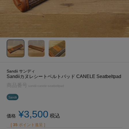
Sandii サンディ
Sandiiカヌレシートベルトパッド CANELE Seatbeltpad
商品番号
sandii-canele-seatbeltpad
Sandii
¥
3,500
税込
価格
[
35
ポイント進呈 ]