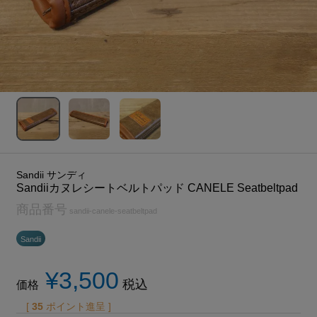
Sandii サンディ
Sandiiカヌレシートベルトパッド CANELE Seatbeltpad
商品番号
sandii-canele-seatbeltpad
Sandii
¥
3,500
税込
価格
[
35
ポイント進呈 ]