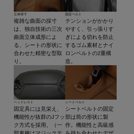
固定ベルト
立体採寸
テンションがかかり
複雑な曲面の採寸
やすく、引っ張りす
は、独自技術の三次
ぎによる切れを防止
曲面立体成形によ
するゴム素材とナイ
る、シートの形状に
ロンベルトの2重構
合わせた精密な型取
造。
り。
ヘッドレスト
シートベルト
固定具には見栄え、
シートベルトの固定
機能性が抜群のJフッ
部は筒の形状に製
ク方式を採用。（一
作。機能性と高級感
部車種はマジックテ
を持ち合わせたデザ