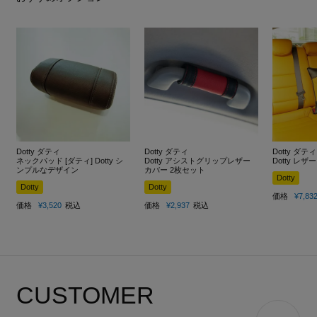
Dotty ダティ
Dotty ダティ
Dotty ダティ
ネックパッド [ダティ] Dotty シ
Dotty アシストグリップレザー
Dotty レ
ンプルなデザイン
カバー 2枚セット
Dotty
Dotty
Dotty
価格
¥
7,83
価格
¥
3,520
税込
価格
¥
2,937
税込
CUSTOMER