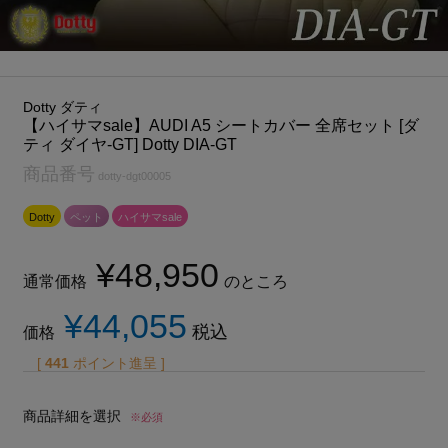
Dotty ダティ
【ハイサマsale】AUDI A5 シートカバー 全席セット [ダ
ティ ダイヤ-GT] Dotty DIA-GT
商品番号
dotty-dgt00005
Dotty
ペット
ハイサマsale
¥
48,950
通常価格
のところ
¥
44,055
税込
価格
[
441
ポイント進呈 ]
商品詳細を選択
※必須