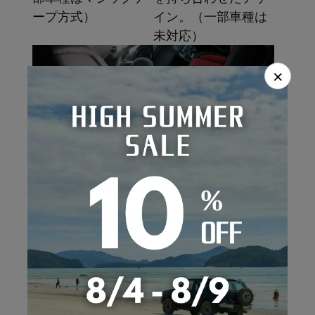
ープ方式）
イン。（一部車種は
未対応）
×
フチ処理
エアバッグ
レバーやヘッドレス
Dottyシートカバーは
トの周囲では、レザ
サイドエアバッグに
ーが中に入り込むよ
も対応。当社独自の
うに設計。純正シー
スーパースロー映像
トのような仕上が
による動作実験を実
り。
施。