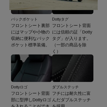
バックポケット
Dottyタグ
フロントシート裏部
フロントシート背面
にはマップや小物の
には信頼の証「Dotty
収納に便利なバック
タグ」が入ります。
ポケット標準装備。
（一部の商品を除
く）
Dottyロゴ
ダブルステッチ
フロントシート背面
フチには耐久性に富
部に型押しDottyロゴ
んだダブルステッチ
を入れることができ
を採用。