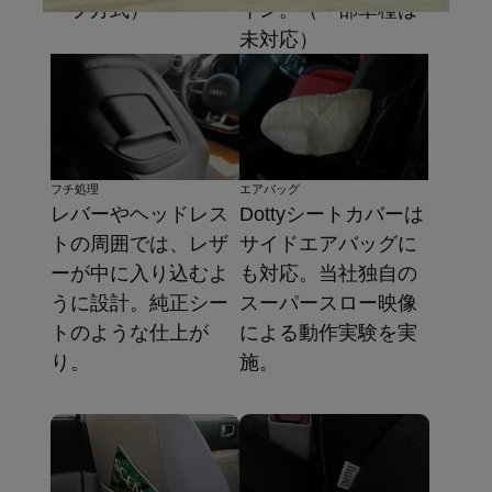
ープ方式）
イン。（一部車種は
未対応）
フチ処理
エアバッグ
レバーやヘッドレス
Dottyシートカバーは
トの周囲では、レザ
サイドエアバッグに
ーが中に入り込むよ
も対応。当社独自の
うに設計。純正シー
スーパースロー映像
トのような仕上が
による動作実験を実
り。
施。