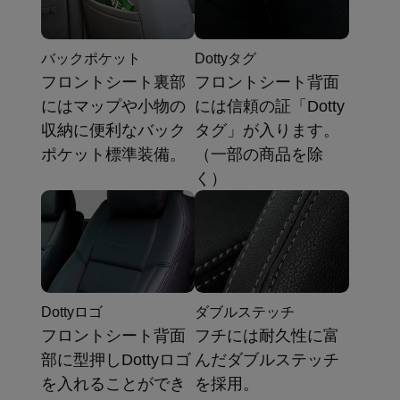
バックポケット
Dottyタグ
フロントシート裏部
フロントシート背面
にはマップや小物の
には信頼の証「Dotty
収納に便利なバック
タグ」が入ります。
ポケット標準装備。
（一部の商品を除
く）
Dottyロゴ
ダブルステッチ
フロントシート背面
フチには耐久性に富
部に型押しDottyロゴ
んだダブルステッチ
を入れることができ
を採用。