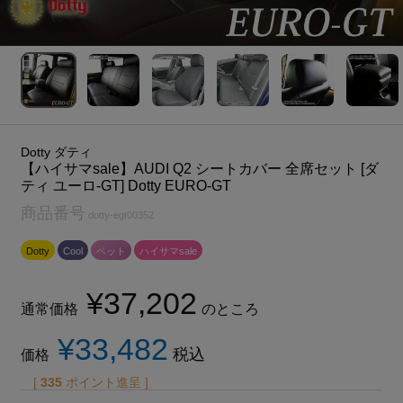
Dotty ダティ
【ハイサマsale】AUDI Q2 シートカバー 全席セット [ダ
ティ ユーロ-GT] Dotty EURO-GT
商品番号
dotty-egt00352
Dotty
Cool
ペット
ハイサマsale
¥
37,202
通常価格
のところ
¥
33,482
税込
価格
[
335
ポイント進呈 ]