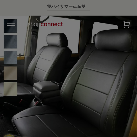
💛ハイサマーsale💛