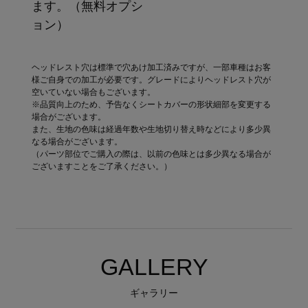
ます。（無料オプシ
ョン）
ヘッドレスト穴は標準で穴あけ加工済みですが、一部車種はお客
様ご自身での加工が必要です。グレードによりヘッドレスト穴が
空いていない場合もございます。
※品質向上のため、予告なくシートカバーの形状細部を変更する
場合がございます。
また、生地の色味は経過年数や生地切り替え時などにより多少異
なる場合がございます。
（パーツ部位でご購入の際は、以前の色味とは多少異なる場合が
ございますことをご了承ください。）
GALLERY
ギャラリー