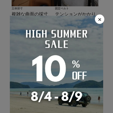
固定ベルト
立体採寸
テンションがかかり
複雑な曲面の採寸
×
やすく、引っ張りす
は、独自技術の三次
ぎによる切れを防止
曲面立体成形によ
するゴム素材とナイ
る、シートの形状に
ロンベルトの2重構
合わせた精密な型取
造。
り。
ヘッドレスト
シートベルト
固定具には見栄え、
シートベルトの固定
機能性が抜群のJフッ
部は筒の形状に製
ク方式を採用。（一
作。機能性と高級感
部車種はマジックテ
を持ち合わせたデザ