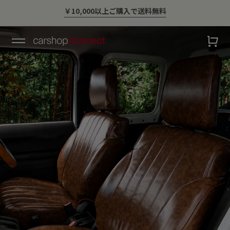
💛ハイサマーsale💛