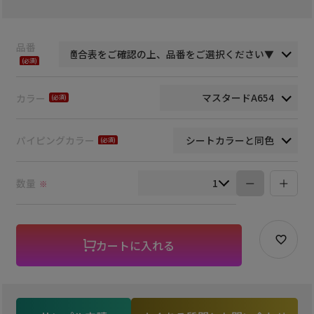
品番
(必
須)
カラー
(必
須)
パイピングカラー
(必
須)
数量
※
カートに入れる