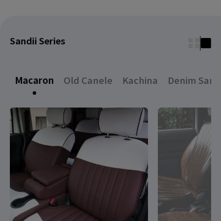
Sandii Series
Macaron
Old Canele
Kachina
Denim Sand