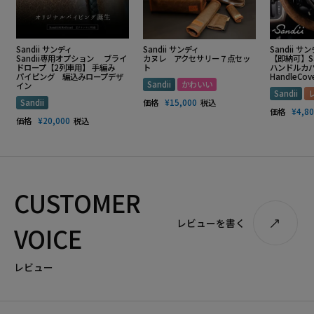
Sandii サンディ
Sandii サンディ
Sandii サ
Sandii専用オプション ブライ
カヌレ アクセサリー７点セッ
【即納可】S
ドロープ【2列車用】 手編み
ト
ハンドルカバー
パイピング 編込みロープデザ
HandleCov
Sandii
かわいい
イン
Sandii
Sandii
価格
¥
15,000
税込
価格
¥
4,8
価格
¥
20,000
税込
CUSTOMER
レビューを書く
VOICE
レビュー