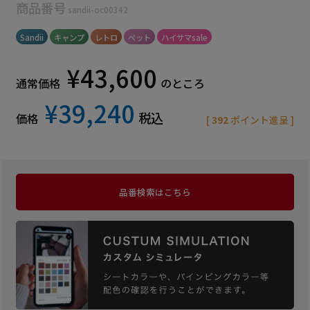
商品番号
sandii-oc00342
Sandii
キャンプ
レトロ
ペット
ハイサマsale
¥
43,600
通常価格
のところ
¥
39,240
税込
価格
[
392
ポイント進呈 ]
品番検索はこちら