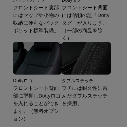
バックポケット
Dottyタグ
フロントシート裏部
フロントシート背面
にはマップや小物の
には信頼の証「Dotty
収納に便利なバック
タグ」が入ります。
ポケット標準装備。
（一部の商品を除
く）
Dottyロゴ
ダブルステッチ
フロントシート背面
フチには耐久性に富
部に型押しDottyロゴ
んだダブルステッチ
を入れることができ
を採用。
ます。（無料オプシ
ョン）