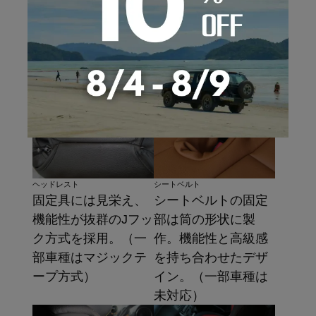
やすく、引っ張りす
は、独自技術の三次
ぎによる切れを防止
曲面立体成形によ
するゴム素材とナイ
る、シートの形状に
ロンベルトの2重構
合わせた精密な型取
造。
り。
ヘッドレスト
シートベルト
固定具には見栄え、
シートベルトの固定
機能性が抜群のJフッ
部は筒の形状に製
ク方式を採用。（一
作。機能性と高級感
部車種はマジックテ
を持ち合わせたデザ
ープ方式）
イン。（一部車種は
未対応）