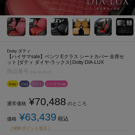
Dotty ダティ
【ハイサマsale】ベンツ Eクラス シートカバー 全席セ
ット [ダティ ダイヤ-ラックス] Dotty DIA-LUX
商品番号
dotty-dlx00168
Dotty
Cool
ペット
ハイサマsale
¥
70,488
通常価格
のところ
¥
63,439
税込
価格
[
634
ポイント進呈 ]