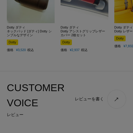
Dotty ダティ
Dotty ダティ
Dotty ダティ
ネックパッド [ダティ] Dotty シ
Dotty アシストグリップレザー
Dotty レ
ンプルなデザイン
カバー 2枚セット
Dotty
Dotty
Dotty
価格
¥
7,83
価格
¥
3,520
税込
価格
¥
2,937
税込
CUSTOMER
レビューを書く
VOICE
レビュー