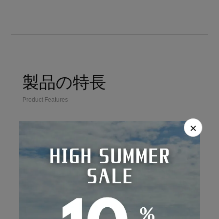
製品の特長
Product Features
×
固定ベルト
立体採寸
テンションがかかり
複雑な曲面の採寸