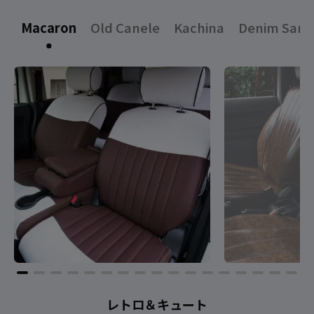
Macaron
Old Canele
Kachina
Denim Sand
レトロ＆キュート