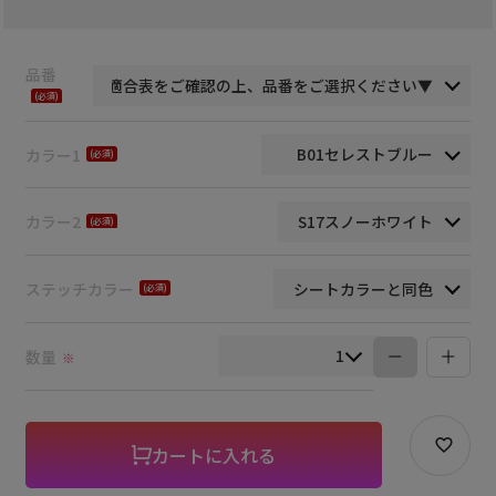
品番
(必
須)
カラー1
(必
須)
カラー2
(必
須)
ステッチカラー
(必
須)
数量
※
カートに入れる