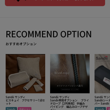
RECOMMEND OPTION
おすすめオプション
Sandii サンディ
Sandii サンディ
Sandii サ
ビスキュイ アクセサリー7点セ
Sandii専用オプション ブライ
Sandii
ット
ドロープ【2列車用】 手編み
バー Sandii 
パイピング 編込みロープデザ
Sandii
かわいい
Sandii
イン