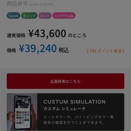
商品番号
sandii-bc00445
Sandii
キャンプ
ペット
ハイサマsale
¥
43,600
通常価格
のところ
¥
39,240
税込
価格
[
392
ポイント進呈 ]
品番検索はこちら