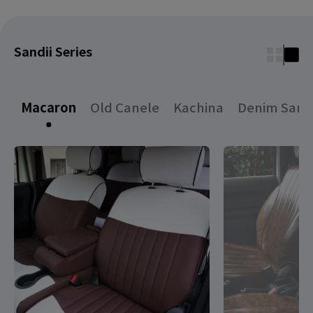
Sandii Series
Macaron
Old Canele
Kachina
Denim Sand