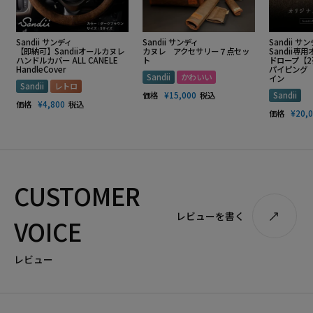
Sandii サンディ
Sandii サンディ
Sandii サ
【即納可】Sandiiオールカヌレ
カヌレ アクセサリー７点セッ
Sandii
ハンドルカバー ALL CANELE
ト
ドロープ【
HandleCover
パイピング
Sandii
かわいい
イン
Sandii
レトロ
価格
¥
15,000
税込
Sandii
価格
¥
4,800
税込
価格
¥
20,
CUSTOMER
レビューを書く
VOICE
レビュー