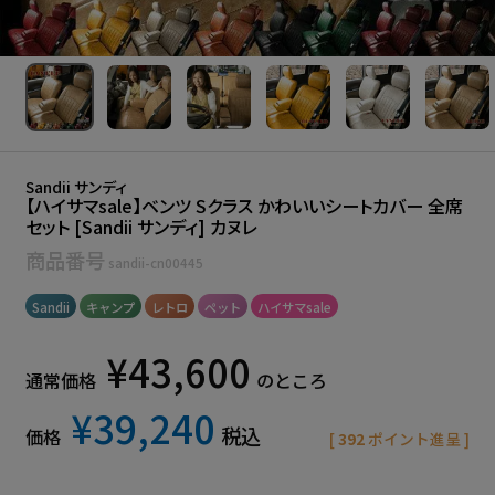
Sandii サンディ
【ハイサマsale】ベンツ Sクラス かわいいシートカバー 全席
セット [Sandii サンディ] カヌレ
商品番号
sandii-cn00445
Sandii
キャンプ
レトロ
ペット
ハイサマsale
¥
43,600
通常価格
のところ
¥
39,240
税込
価格
[
392
ポイント進呈 ]