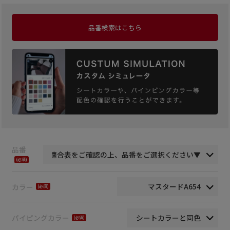
品番検索はこちら
品番
(必
須)
カラー
(必
須)
パイピングカラー
(必