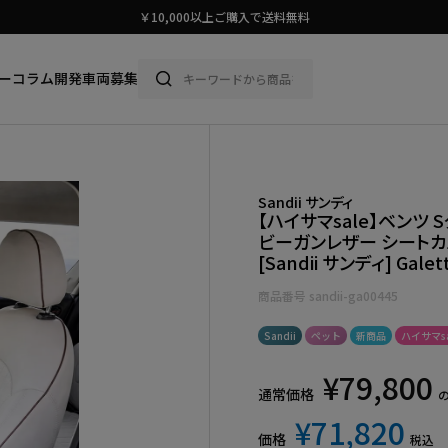
スタイリッシュに車に乗ろう。
ー
コラム
開発車両募集
Sandii サンディ
【ハイサマsale】ベンツ S
ビーガンレザー シートカ
[Sandii サンディ] Gal
商品番号
sandii-ga00445
Sandii
ペット
新商品
ハイサマsa
¥
79,800
通常価格
¥
71,820
価格
税込