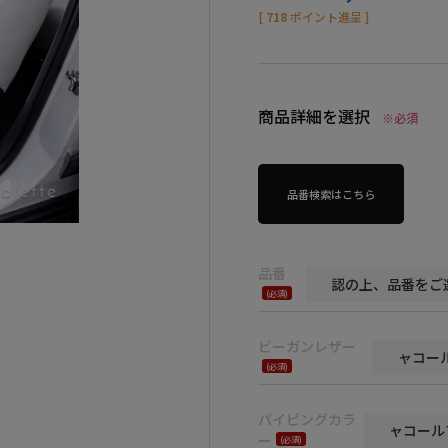
[
718
ポイント進呈 ]
商品詳細を選択
※必須
品番検索はこちら
品番
(必
須)
ビーガンレザー
(必
須)
パイピングカラ
ー