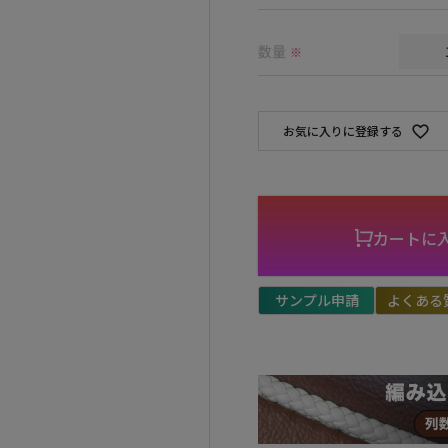
(必
須)
数量
※
お気に入りに登録する
カートに
サンプル申請
よくある