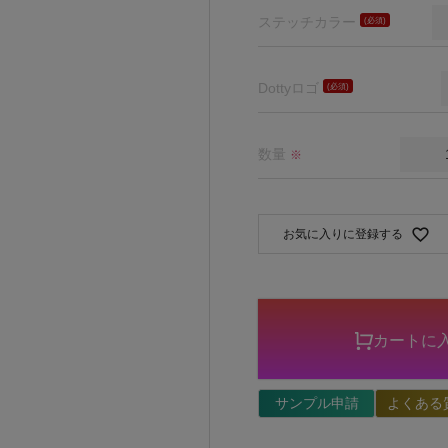
ステッチカラー
(必
須)
Dottyロゴ
(必
須)
数量
※
お気に入りに登録する
カートに
サンプル申請
よくある