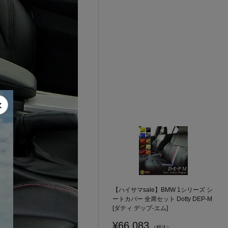
×
【ハイサマsale】BMW 1シリーズ シ
ートカバー 全席セット Dotty DEP-M
[ダティ デップ-エム]
¥66,083
（税込）