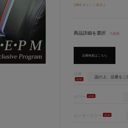
[
661
ポイント進呈 ]
商品詳細を選択
※必須
品番検索はこちら
品番
(必
須)
カラー
(必
須)
センターカラー
(必
須)