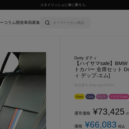
💛ハイサマーsale💛
ー
コラム
開発車両募集
Dotty ダティ
【ハイサマsale】BMW
トカバー 全席セット Dott
ィ デップ-エム]
商品番号
dotty-dpm00354
Dotty
Cool
ペット
ハイサマsale
¥
73,425
通常価格
¥
66,083
価格
税込