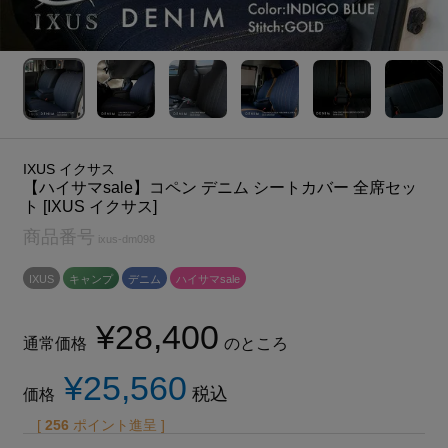
IXUS イクサス
【ハイサマsale】コペン デニム シートカバー 全席セッ
ト [IXUS イクサス]
商品番号
ixus-dm098
IXUS
キャンプ
デニム
ハイサマsale
¥
28,400
通常価格
のところ
¥
25,560
税込
価格
[
256
ポイント進呈 ]