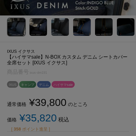
IXUS イクサス
【ハイサマsale】N-BOX カスタム デニム シートカバー
全席セット [IXUS イクサス]
商品番号
ixus-dm191
IXUS
キャンプ
デニム
ハイサマsale
¥
39,800
通常価格
のところ
¥
35,820
税込
価格
[
358
ポイント進呈 ]