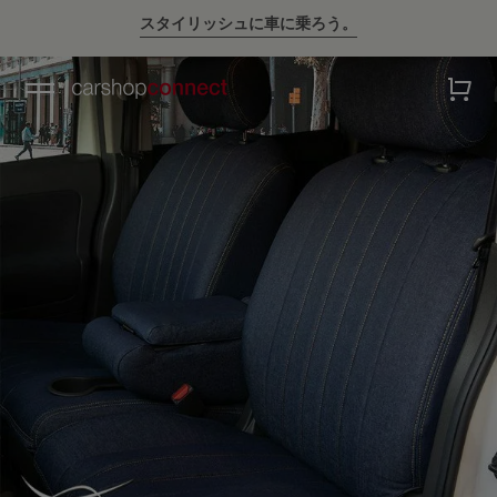
💛ハイサマーsale💛