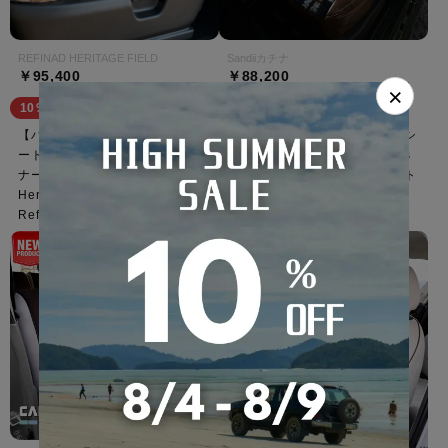
REFINAD HERITAGE FIELD
Sandiiカチナ
￥95,400
￥88,200
×
10％OFF
10％OFF
【ハイサマsale】オデッセイ シ
【ハイサマsale】オデッセイ シ
ートカバー 全席セット レフィ
ートカバー Native Americans
ナード ヘリテージフィールド
テイスト×PUレザー 全席セット
Heritage Field Series
[Sandii サンディ] カチナ
Refinad