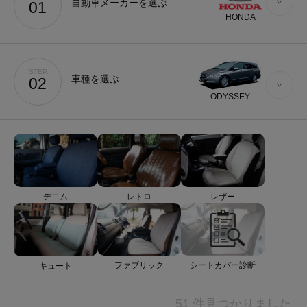
自動車メーカーを選ぶ
01
HONDA
STEP.
車種を選ぶ
02
ODYSSEY
デニム
レトロ
レザー
ファブリック
シートカバー診断
キュート
51 件見つかりました