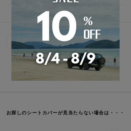
STEP.
自動車メーカーを選ぶ
01
STEP.
車種を選ぶ
02
デニム
レトロ
レザー
ALL
ア行
カ行
サ行
タ行
ナ行
ハ
お探しのシートカバーが見当たらない場合は・・・
ファブリック
シートカバー診断
キュート