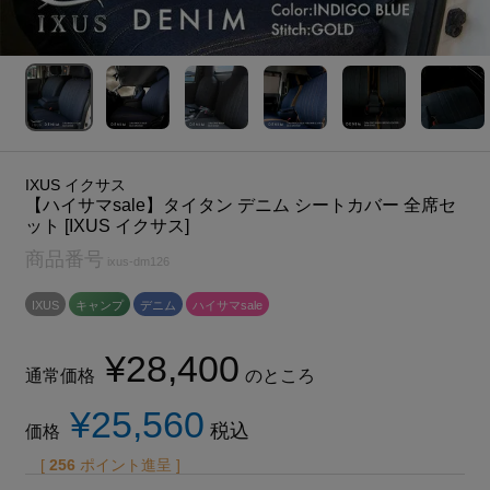
IXUS イクサス
【ハイサマsale】タイタン デニム シートカバー 全席セ
ット [IXUS イクサス]
商品番号
ixus-dm126
IXUS
キャンプ
デニム
ハイサマsale
¥
28,400
通常価格
のところ
¥
25,560
税込
価格
[
256
ポイント進呈 ]