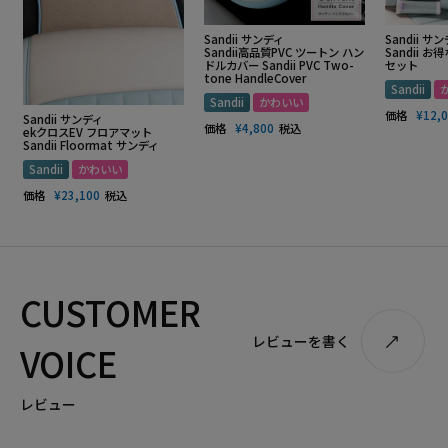
Sandii サンディ
Sandii サ
Sandii高品質PVC ツートン ハン
Sandii 
ドルカバー Sandii PVC Two-
セット
tone HandleCover
Sandii
Sandii
かわいい
価格
¥
12,
Sandii サンディ
価格
¥
4,800
税込
ekクロスEV フロアマット
Sandii Floormat サンディ
Sandii
かわいい
価格
¥
23,100
税込
CUSTOMER
レビューを書く
VOICE
レビュー