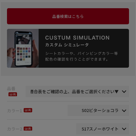
品番検索はこちら
品番
(必
須)
カラー1
(必
須)
カラー2
(必