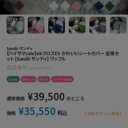
Sandii サンディ
【ハイサマsale】ekクロスEV かわいいシートカバー 全席セ
ット [Sandii サンディ] ワッフル
商品番号
sandii-wf00607
Sandii
かわいい
ペット
ハイサマsale
¥
39,500
通常価格
のところ
¥
35,550
税込
価格
[
356
ポイント進呈 ]