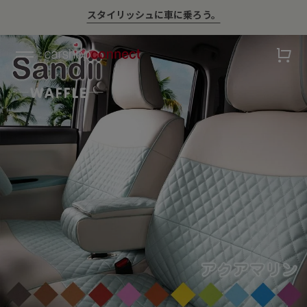
💛ハイサマーsale💛