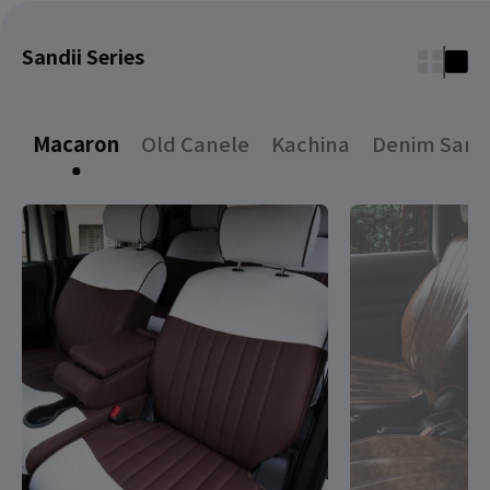
Sandii Series
Macaron
Old Canele
Kachina
Denim Sand