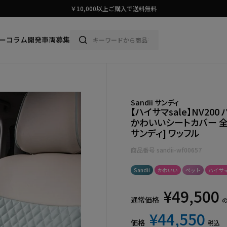
スタイリッシュに車に乗ろう。
ー
コラム
開発車両募集
Sandii サンディ
【ハイサマsale】NV200
かわいいシートカバー 全席セ
サンディ] ワッフル
商品番号
sandii-wf00657
Sandii
かわいい
ペット
ハイサマ
¥
49,500
通常価格
¥
44,550
価格
税込