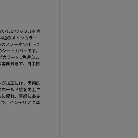
おいしいワッフルを思
。24色のメインカラー
ーのスノーホワイトと
のシートカバーです。
グカラーを1色選ぶこ
な雰囲気まで、自由自
。
ング加工には、実用的
のホールド感を向上さ
性に優れ、質感にあふ
とで、インテリアには