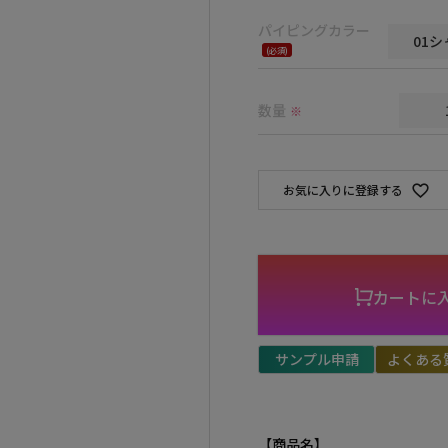
須)
パイピングカラー
(必
須)
数量
※
お気に入りに登録する
カートに
サンプル申請
よくある
【商品名】