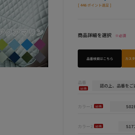
[
446
ポイント進呈 ]
商品詳細を選択
※必須
品番検索はこちら
カス
品番
(必
須)
カラー1
(必
須)
カラー2
(必