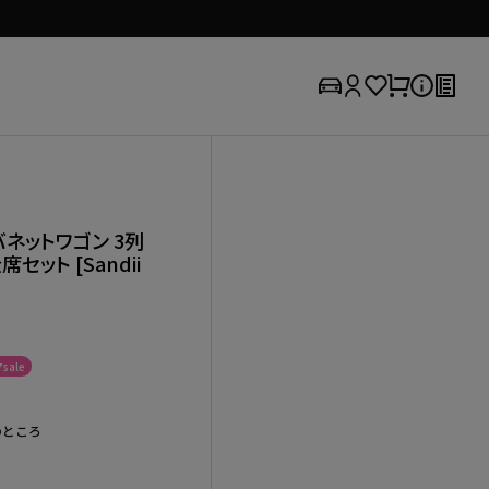
 バネットワゴン 3列
ット [Sandii
sale
のところ