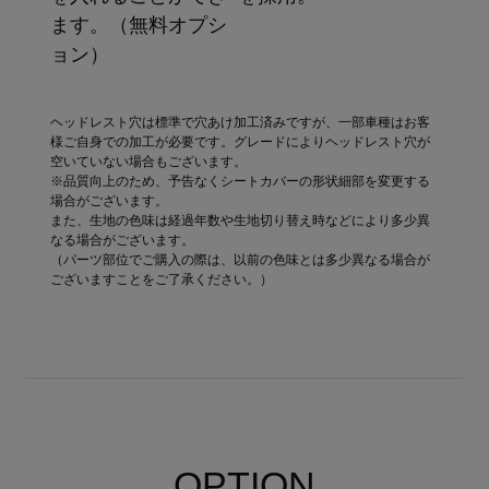
ます。（無料オプシ
ョン）
ヘッドレスト穴は標準で穴あけ加工済みですが、一部車種はお客
様ご自身での加工が必要です。グレードによりヘッドレスト穴が
空いていない場合もございます。
※品質向上のため、予告なくシートカバーの形状細部を変更する
場合がございます。
また、生地の色味は経過年数や生地切り替え時などにより多少異
なる場合がございます。
（パーツ部位でご購入の際は、以前の色味とは多少異なる場合が
ございますことをご了承ください。）
OPTION