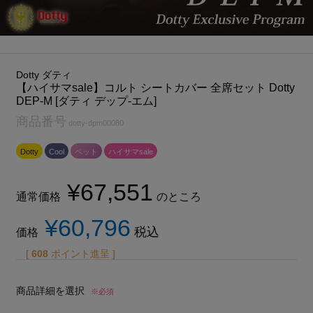
Dotty ダティ
【ハイサマsale】コルト シートカバー 全席セット Dotty
DEP-M [ダティ デップ-エム]
商品番号
dotty-dpm00080
Dotty
Cool
ペット
ハイサマsale
¥
67,551
通常価格
のところ
¥
60,796
税込
価格
[
608
ポイント進呈 ]
商品詳細を選択
※必須