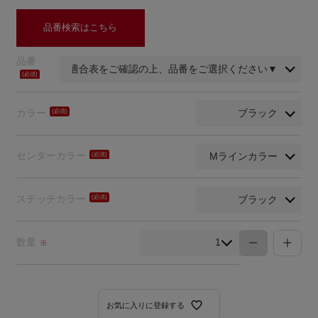
品番検索はこちら
品番
(必
須)
カラー
(必
須)
センターカラー
(必
須)
ステッチカラー
(必
須)
数量
※
お気に入りに登録する