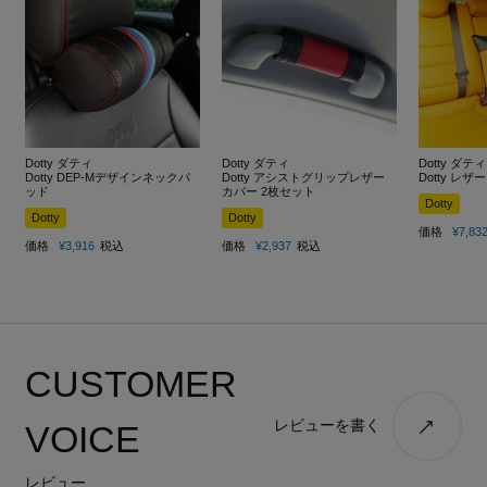
Dotty ダティ
Dotty ダティ
Dotty ダティ
Dotty DEP-Mデザインネックパ
Dotty アシストグリップレザー
Dotty レ
ッド
カバー 2枚セット
Dotty
Dotty
Dotty
価格
¥
7,83
価格
¥
3,916
税込
価格
¥
2,937
税込
CUSTOMER
レビューを書く
VOICE
レビュー