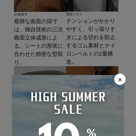
固定ベルト
立体採寸
テンションがかかり
複雑な曲面の採寸
やすく、引っ張りす
は、独自技術の三次
ぎによる切れを防止
曲面立体成形によ
するゴム素材とナイ
る、シートの形状に
ロンベルトの2重構
合わせた精密な型取
造。
り。
×
ヘッドレスト
シートベルト
固定具には見栄え、
シートベルトの固定
機能性が抜群のJフッ
部は筒の形状に製
ク方式を採用。（一
作。機能性と高級感
部車種はマジックテ
を持ち合わせたデザ