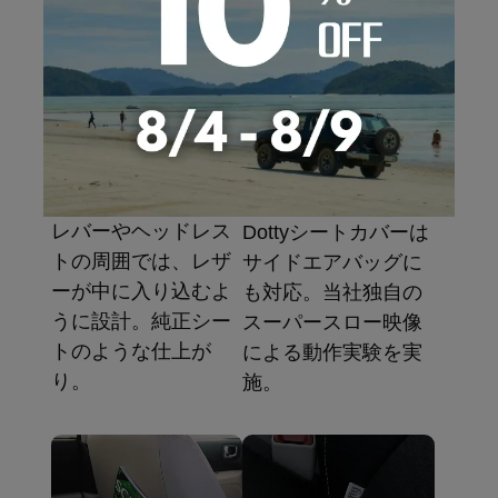
ープ方式）
イン。（一部車種は
未対応）
フチ処理
エアバッグ
レバーやヘッドレス
Dottyシートカバーは
トの周囲では、レザ
サイドエアバッグに
ーが中に入り込むよ
も対応。当社独自の
うに設計。純正シー
スーパースロー映像
トのような仕上が
による動作実験を実
り。
施。