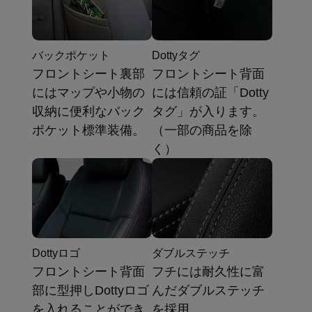
バックポケット
Dottyタグ
フロントシート裏部
フロントシート背面
にはマップや小物の
には信頼の証「Dotty
収納に便利なバック
タグ」が入ります。
ポケット標準装備。
（一部の商品を除
く）
Dottyロゴ
ダブルステッチ
フロントシート背面
フチには耐久性に富
部に型押しDottyロゴ
んだダブルステッチ
を入れることができ
を採用。